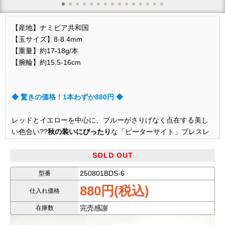
【産地】ナミビア共和国
【玉サイズ】8-8.4mm
【重量】約17-18g/本
【腕輪】約15.5-16cm
◆ 驚きの価格！1本わずか880円 ◆
レッドとイエローを中心に、ブルーがさりげなく点在する美し
い色合い??
秋の装いにぴったり
な「ピーターサイト」ブレスレ
ットが、
1本たったの880円
！
SOLD OUT
※一般小売の
売価目安：2,000～3,500円前後
250801BDS-6
型番
880円(税込)
天然石ならではの渦巻くような模様と深みのある色彩が特徴
仕入れ価格
で、1粒1粒がまるでアートのような存在感を放ちます。
完売感謝
在庫数
サイズは使いやすい約8mm。単品でも重ね付けでもおしゃれに