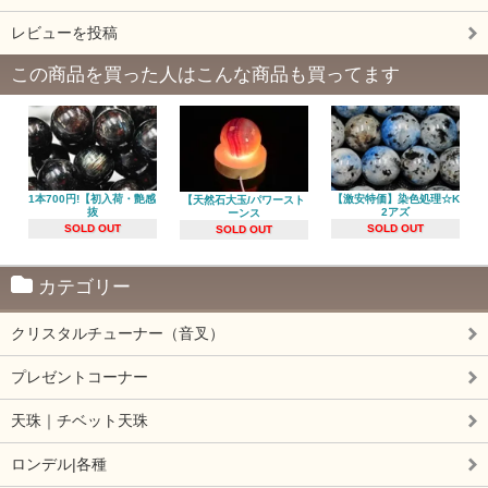
レビューを投稿
この商品を買った人はこんな商品も買ってます
1本700円!【初入荷・艶感
【激安特価】染色処理☆K
【天然石大玉/パワースト
抜
2アズ
ーンス
SOLD OUT
SOLD OUT
SOLD OUT
カテゴリー
クリスタルチューナー（音叉）
プレゼントコーナー
天珠｜チベット天珠
ロンデル|各種