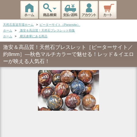
天然石直送市場ホーム
>
ピーターサイト（Pietersite）
ホーム
>
激安＆高品質！天然石ブレスレット特集
ホーム
>
横浜倉庫にある商品
激安＆高品質！天然石ブレスレット［ピーターサイト／
約8mm］―秋色マルチカラーで魅せる！レッド＆イエロ
ーが映える人気石！