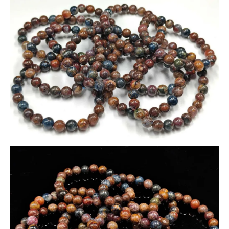
決まります。
ピーターサイトは「洞察力を高め、迷いを断ち切る石」とさ
れ、
新しい一歩を踏み出したい方や、思考を整理したい時におすす
めのパワーストーンです。
落ち着いた色合いながらも華やかさのあるブレスレットは、季
節を問わず大活躍。
自分用にもギフトにも最適なアイテムです！
数量限定のため、なくなり次第終了です。どうぞお早めに！