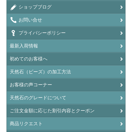
アラゴナイト（霰石/Aragonite）
ショップブログ
アンデシン（チベット産日長石）
お問い合せ
アンフィボールインクォーツ(Amphibole)
プライバシーポリシー
アンフィボールロック/角閃岩（Amphibole ）
最新入荷情報
イーグルアイ（EagleEye）
初めてのお客様へ
インカローズ（ロードクロサイト/Rhodochrosite）
インディアンアゲート(Indian Agate)
天然石（ビーズ）の加工方法
エメラルド(emerald/翠玉)
お客様の声コーナー
エレスチャル(elestial/骸骨水晶)
天然石のグレードについて
エンジェライト（硬石膏/Angelite）
ご注文金額に応じた割引内容とクーポン
オーロラクォーツ(レインボー水晶)
商品リクエスト
オニキス(ブラック)(Black Onyx)