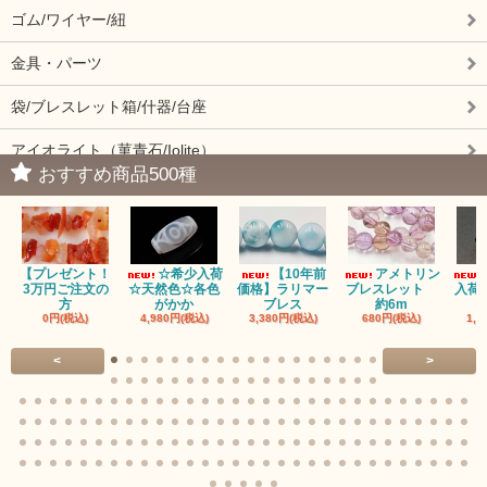
ゴム/ワイヤー/紐
金具・パーツ
袋/ブレスレット箱/什器/台座
アイオライト（菫青石/Iolite）
おすすめ商品500種
アイドクレーズ（Idocrase）（別名ベスビアナイト）
アクアマリン（藍玉/藍柱石/Aquamarine）
【プレゼント！
☆希少入荷
【10年前
アメトリン
アクチノライトインクォーツ（Actinolite/緑閃石）
3万円ご注文の
☆天然色☆各色
価格】ラリマー
ブレスレット
入荷
方
がかか
ブレス
約6m
0円(税込)
4,980円(税込)
3,380円(税込)
680円(税込)
1,4
赤瑪瑙（レッドアゲート/カーネリアン）
<
>
アゲート（瑪瑙/Agate）各種
アゲート｜オーシャンアゲート
瑪瑙｜阿拉善（アラシャン）瑪瑙