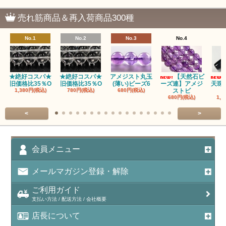
瑪瑙｜塩源瑪瑙
売れ筋商品＆再入荷商品300種
瑪瑙｜ブラウンドットアゲート
No.1
No.2
No.3
No.4
アズロマラカイト（Azuromalachite）
アパタイト
★絶好コスパ★
★絶好コスパ★
アメジスト丸玉
【天然石ビ
旧価格比35％O
旧価格比35％O
(薄い)ビーズ6
ーズ連】アメジ
天珠
アベンチュリン(クォーツァイト/Aventurine)
1,380円(税込)
780円(税込)
680円(税込)
ストビ
680円(税込)
1,5
アマゾナイト（天河石/Amazonite）
<
>
アポフィライト（Apophylite）/魚眼石
アメジスト（紫水晶/Amethyst）
会員メニュー
アメシスティンクォーツ（Amethest in quartz）
メールマガジン登録・解除
ラベンダーアメジスト
ご利用ガイド
支払い方法 / 配送方法 / 会社概要
アメトリン（紫黄水晶/Ametrine）
店長について