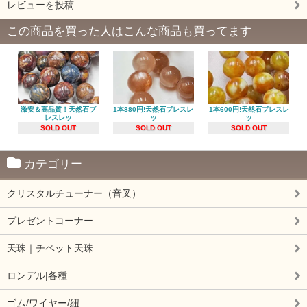
レビューを投稿
この商品を買った人はこんな商品も買ってます
激安＆高品質！天然石ブ
1本880円!天然石ブレスレ
1本600円!天然石ブレスレ
レスレッ
ッ
ッ
SOLD OUT
SOLD OUT
SOLD OUT
カテゴリー
クリスタルチューナー（音叉）
プレゼントコーナー
天珠｜チベット天珠
ロンデル|各種
ゴム/ワイヤー/紐