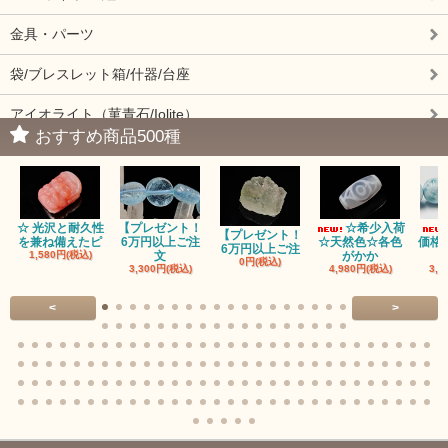
金具・パーツ
袋/ブレスレット箱/什器/台座
アイオライト（菫青石/Iolite）
おすすめ商品500種
アイドクレーズ（Idocrase）（別名ベスビアナイト）
アクアマリン（藍玉/藍柱石/Aquamarine）
☆ 光沢と耐久性
【プレゼント！
☆希少入荷
アクチノライトインクォーツ（Actinolite/緑閃石）
【プレゼント！
を兼ね備えたピ
6万円以上ご注
☆天然色☆各色
価格
6万円以上ご注
1,580円(税込)
文
がかか
0円(税込)
3,300円(税込)
4,980円(税込)
3,3
赤瑪瑙（レッドアゲート/カーネリアン）
<
>
アゲート（瑪瑙/Agate）各種
アゲート｜オーシャンアゲート
瑪瑙｜阿拉善（アラシャン）瑪瑙
瑪瑙｜塩源瑪瑙