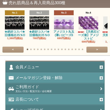
売れ筋商品＆再入荷商品300種
瑪瑙｜ブラウンドットアゲート
No.1
No.2
No.3
No.4
アズロマラカイト（Azuromalachite）
アパタイト
★絶好コスパ★
★絶好コスパ★
アメジスト丸玉
【天然石ビ
旧価格比35％O
旧価格比35％O
(薄い)ビーズ6
ーズ連】アメジ
天珠
アベンチュリン(クォーツァイト/Aventurine)
1,380円(税込)
780円(税込)
680円(税込)
ストビ
680円(税込)
1,5
アマゾナイト（天河石/Amazonite）
<
>
アポフィライト（Apophylite）/魚眼石
アメジスト（紫水晶/Amethyst）
会員メニュー
アメシスティンクォーツ（Amethest in quartz）
メールマガジン登録・解除
ラベンダーアメジスト
ご利用ガイド
支払い方法 / 配送方法 / 会社概要
アメトリン（紫黄水晶/Ametrine）
店長について
アラゴナイト（霰石/Aragonite）