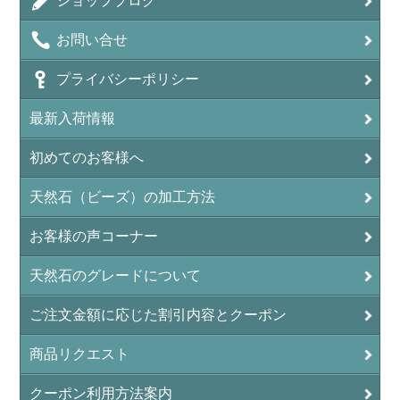
ショップブログ
アンデシン（チベット産日長石）
お問い合せ
アンフィボールインクォーツ(Amphibole)
プライバシーポリシー
アンフィボールロック/角閃岩（Amphibole ）
最新入荷情報
イーグルアイ（EagleEye）
初めてのお客様へ
インカローズ（ロードクロサイト/Rhodochrosite）
インディアンアゲート(Indian Agate)
天然石（ビーズ）の加工方法
エメラルド(emerald/翠玉)
お客様の声コーナー
エレスチャル(elestial/骸骨水晶)
天然石のグレードについて
エンジェライト（硬石膏/Angelite）
ご注文金額に応じた割引内容とクーポン
オーロラクォーツ(レインボー水晶)
商品リクエスト
オニキス(ブラック)(Black Onyx)
クーポン利用方法案内