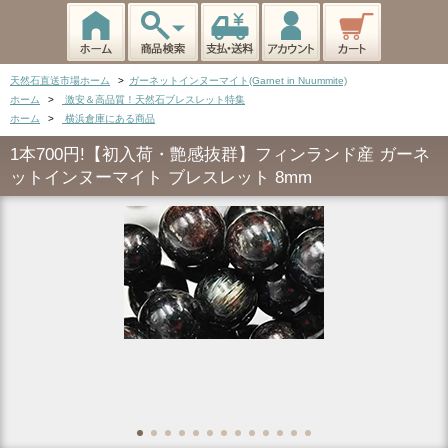
天然石直送市場ホーム
>
ガーネットインヌーマイト(Garnet in Nuummite)
ホーム
>
激安＆高品質！天然石ブレスレット特集
ホーム
>
横浜倉庫にある商品
1本700円!【初入荷・艶感抜群】フィンランド産 ガーネ
ットインヌーマイト ブレスレット 8mm