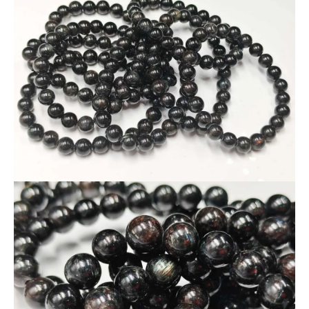
ヌーマイトは「魔法の石」とも呼ばれ、内なる強さと直感力を
高めるとされます。
加えて内包されたガーネットは「情熱」「エネルギーの活性
化」を象徴し、困難に打ち勝つ力を与えてくれる組み合わせで
す。
卸ならではの特別価格、
1本700円！
天然石卸専門店ならではの品質と価格を、ぜひお確かめくださ
い。