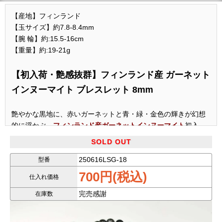
【産地】フィンランド
【玉サイズ】約7.8-8.4mm
【腕 輪】約:15.5-16cm
【重量】約:19-21g
【初入荷・艶感抜群】フィンランド産 ガーネット
インヌーマイト ブレスレット 8mm
艶やかな黒地に、赤いガーネットと青・緑・金色の輝きが幻想
的に浮かぶ、
フィンランド産ガーネットインヌーマイト
初入
荷！
SOLD OUT
漆黒の中にきらめく多色のシラーは、自然が生んだ神秘そのも
250616LSG-18
型番
の。
700円(税込)
仕入れ価格
8mmサイズながら存在感たっぷりで、男性女性問わずお楽しみ
いただける一品です。
完売感謝
在庫数
◆パワーストーンの意味◆