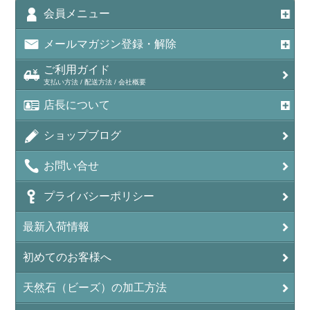
アメジスト（紫水晶/Amethyst）
会員メニュー
アメシスティンクォーツ（Amethest in quartz）
メールマガジン登録・解除
ラベンダーアメジスト
ご利用ガイド
支払い方法 / 配送方法 / 会社概要
アメトリン（紫黄水晶/Ametrine）
店長について
アラゴナイト（霰石/Aragonite）
ショップブログ
アンデシン（チベット産日長石）
お問い合せ
アンフィボールインクォーツ(Amphibole)
プライバシーポリシー
アンフィボールロック/角閃岩（Amphibole ）
最新入荷情報
イーグルアイ（EagleEye）
初めてのお客様へ
インカローズ（ロードクロサイト/Rhodochrosite）
インディアンアゲート(Indian Agate)
天然石（ビーズ）の加工方法