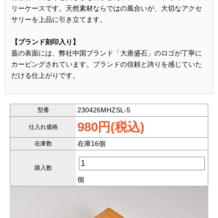
リーケースです。天然素材ならではの風合いが、大切なアクセ
サリーを上品に引き立てます。
【ブランド刻印入り】
蓋の表面には、弊社中国ブランド「大唐盛石」のロゴが丁寧に
カービングされています。ブランドの信頼と誇りを感じていた
だける仕上がりです。
【安心の収納力】
内側はブラックの高級ベロア調クッション仕様。ブレスレット
230426MHZSL-5
型番
をしっかり保護しつつ、美しくディスプレイできます。
980円(税込)
仕入れ価格
在庫16個
在庫数
材質：竹（天然素材）
購入数
サイズ：約10.5*10.5cm
個
用途：ブレスレット、バングル、数珠などの保管・ギフト用に
も最適