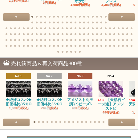
1,580円(税込)
がかか
ブレス
0円(税込)
4,980円(税込)
3,380円(税込)
68
赤瑪瑙（レッドアゲート/カーネリアン）
<
>
アゲート（瑪瑙/Agate）各種
アゲート｜オーシャンアゲート
瑪瑙｜阿拉善（アラシャン）瑪瑙
瑪瑙｜塩源瑪瑙
売れ筋商品＆再入荷商品300種
瑪瑙｜ブラウンドットアゲート
No.1
No.2
No.3
No.4
アズロマラカイト（Azuromalachite）
アパタイト
★絶好コスパ★
★絶好コスパ★
アメジスト丸玉
【天然石ビ
旧価格比35％O
旧価格比35％O
(薄い)ビーズ6
ーズ連】アメジ
天珠
アベンチュリン(クォーツァイト/Aventurine)
1,380円(税込)
780円(税込)
680円(税込)
ストビ
680円(税込)
1,5
アマゾナイト（天河石/Amazonite）
<
>
アポフィライト（Apophylite）/魚眼石