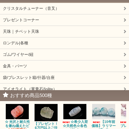
クリスタルチューナー（音叉）
プレゼントコーナー
天珠｜チベット天珠
ロンデル|各種
ゴム/ワイヤー/紐
金具・パーツ
袋/ブレスレット箱/什器/台座
アイオライト（菫青石/Iolite）
おすすめ商品500種
アイドクレーズ（Idocrase）（別名ベスビアナイト）
アクアマリン（藍玉/藍柱石/Aquamarine）
☆ 光沢と耐久性
☆希少入荷
【10年前
アクチノライトインクォーツ（Actinolite/緑閃石）
【プレゼント！
を兼ね備えたピ
☆天然色☆各色
価格】ラリマー
ブレ
6万円以上ご注