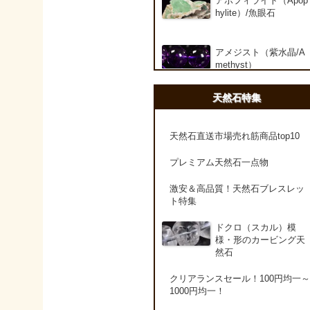
アポフィライト（Apop
hylite）/魚眼石
アメジスト（紫水晶/A
methyst）
天然石特集
アメシスティンクォー
ツ（Amethest in quart
z）
天然石直送市場売れ筋商品top10
プレミアム天然石一点物
ラベンダーアメジスト
激安＆高品質！天然石ブレスレッ
ト特集
アメトリン（紫黄水晶/
Ametrine）
ドクロ（スカル）模
様・形のカービング天
然石
アラゴナイト（霰石/Ar
agonite）
クリアランスセール！100円均一～
1000円均一！