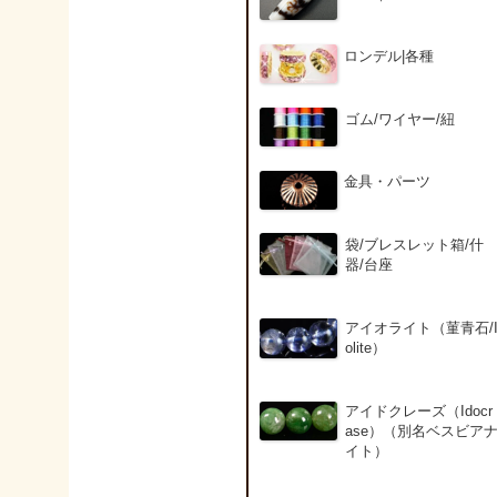
ロンデル|各種
ゴム/ワイヤー/紐
金具・パーツ
袋/ブレスレット箱/什
器/台座
アイオライト（菫青石/
olite）
アイドクレーズ（Idocr
ase）（別名ベスビア
イト）