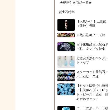
アンデシン（チベット
★動画付き商品一覧★
産日長石）
誕生石特集
アンフィボールインク
【人気No.1!】五爪龍
ォーツ(Amphibole)
（龍神）天珠
天然石彫刻ビーズ連
アンフィボールロック/
角閃岩（Amphibole ）
☆浄化用品☆天然石さ
ざれ、タンブル特集
イーグルアイ（EagleE
超激安天然石ペンダン
ye）
トトップ
スターカット天然石・
インカローズ（ロード
人工石ビーズ連
クロサイト/Rhodochro
ite）
【セット販売でお買得
に】天然石ブレスレッ
ト・ビーズ・原石 詰
インディアンアゲート(
め合わせセット
ndian Agate)
ハートの形、ハート模