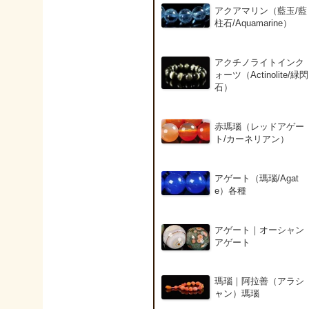
アクアマリン（藍玉/藍
柱石/Aquamarine）
アクチノライトインク
ォーツ（Actinolite/緑閃
石）
赤瑪瑙（レッドアゲー
ト/カーネリアン）
アゲート（瑪瑙/Agat
e）各種
アゲート｜オーシャン
アゲート
瑪瑙｜阿拉善（アラシ
ャン）瑪瑙