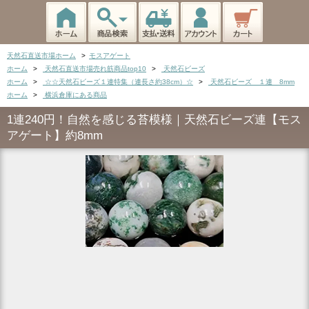
天然石直送市場ホーム
>
モスアゲート
ホーム
>
天然石直送市場売れ筋商品top10
>
天然石ビーズ
ホーム
>
☆☆天然石ビーズ１連特集（連長さ約38cm）☆
>
天然石ビーズ １連 8mm
ホーム
>
横浜倉庫にある商品
1連240円！自然を感じる苔模様｜天然石ビーズ連【モス
アゲート】約8mm