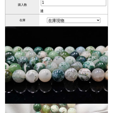
古来より、自然との調和や安らぎをもたらす石として愛されて
購入数
きました。
連
在庫
おすすめポイント
自然の風景を閉じ込めたような苔模様。
一本ごとに異なる個性豊かな表情。
8mmサイズで使いやすくデイリーにも最適。
240円というコストパフォーマンス抜群の価格。