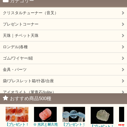
カテゴリー
クリスタルチューナー（音叉）
プレゼントコーナー
天珠｜チベット天珠
ロンデル|各種
ゴム/ワイヤー/紐
金具・パーツ
袋/ブレスレット箱/什器/台座
アイオライト（菫青石/Iolite）
おすすめ商品500種
アイドクレーズ（Idocrase）（別名ベスビアナイト）
アクアマリン（藍玉/藍柱石/Aquamarine）
【プレゼント！
☆ 光沢と耐久性
【プレゼント！
アクチノライトインクォーツ（Actinolite/緑閃石）
【プレゼント！