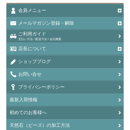
アメジスト（紫水晶/Amethyst）
会員メニュー
アメシスティンクォーツ（Amethest in quartz）
メールマガジン登録・解除
ラベンダーアメジスト
ご利用ガイド
支払い方法 / 配送方法 / 会社概要
アメトリン（紫黄水晶/Ametrine）
店長について
アラゴナイト（霰石/Aragonite）
ショップブログ
アンデシン（チベット産日長石）
お問い合せ
アンフィボールインクォーツ(Amphibole)
プライバシーポリシー
アンフィボールロック/角閃岩（Amphibole ）
最新入荷情報
イーグルアイ（EagleEye）
初めてのお客様へ
インカローズ（ロードクロサイト/Rhodochrosite）
インディアンアゲート(Indian Agate)
天然石（ビーズ）の加工方法