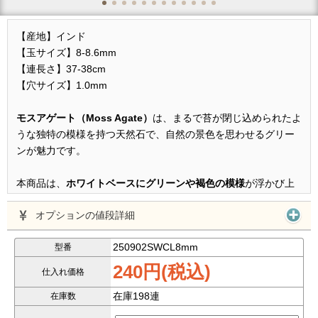
【産地】インド
【玉サイズ】8-8.6mm
【連長さ】37-38cm
【穴サイズ】1.0mm
モスアゲート（Moss Agate）
は、まるで苔が閉じ込められたよ
うな独特の模様を持つ天然石で、自然の景色を思わせるグリー
ンが魅力です。
本商品は、
ホワイトベースにグリーンや褐色の模様
が浮かび上
がり、一本ごとに異なる個性を楽しめます。
オプションの値段詳細
約8mmサイズの珠を使用したシンプルなブレスレットで、重ね
250902SWCL8mm
型番
付けや普段使いにもおすすめ。
240円(税込)
仕入れ価格
1本240円
という驚きのプライスで、ナチュラル感たっぷりのモ
在庫198連
在庫数
スアゲートをお手軽にお試しいただけます。