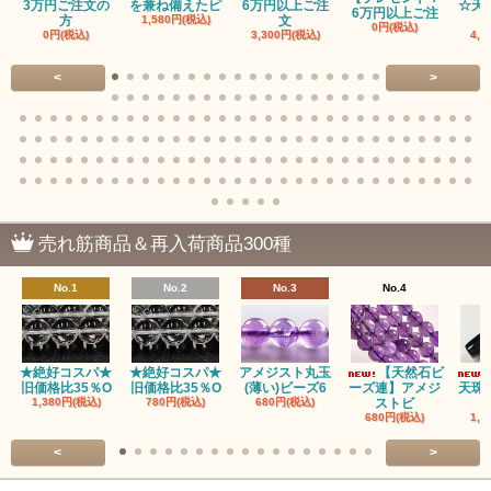
3万円ご注文の
を兼ね備えたピ
6万円以上ご注
☆天
6万円以上ご注
方
1,580円(税込)
文
0円(税込)
0円(税込)
3,300円(税込)
4,9
赤瑪瑙（レッドアゲート/カーネリアン）
<
>
アゲート（瑪瑙/Agate）各種
アゲート｜オーシャンアゲート
瑪瑙｜阿拉善（アラシャン）瑪瑙
瑪瑙｜塩源瑪瑙
売れ筋商品＆再入荷商品300種
瑪瑙｜ブラウンドットアゲート
No.1
No.2
No.3
No.4
アズロマラカイト（Azuromalachite）
アパタイト
★絶好コスパ★
★絶好コスパ★
アメジスト丸玉
【天然石ビ
旧価格比35％O
旧価格比35％O
(薄い)ビーズ6
ーズ連】アメジ
天珠
アベンチュリン(クォーツァイト/Aventurine)
1,380円(税込)
780円(税込)
680円(税込)
ストビ
680円(税込)
1,5
アマゾナイト（天河石/Amazonite）
<
>
アポフィライト（Apophylite）/魚眼石