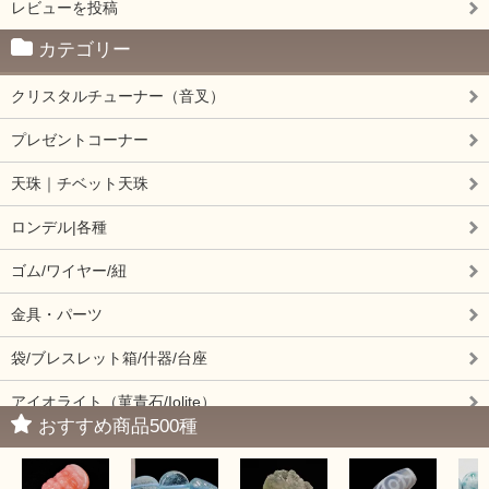
レビューを投稿
カテゴリー
クリスタルチューナー（音叉）
プレゼントコーナー
天珠｜チベット天珠
ロンデル|各種
ゴム/ワイヤー/紐
金具・パーツ
袋/ブレスレット箱/什器/台座
アイオライト（菫青石/Iolite）
おすすめ商品500種
アイドクレーズ（Idocrase）（別名ベスビアナイト）
アクアマリン（藍玉/藍柱石/Aquamarine）