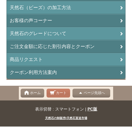
インディアンアゲート(Indian Agate)
天然石（ビーズ）の加工方法
エメラルド(emerald/翠玉)
お客様の声コーナー
エレスチャル(elestial/骸骨水晶)
天然石のグレードについて
エンジェライト（硬石膏/Angelite）
ご注文金額に応じた割引内容とクーポン
オーロラクォーツ(レインボー水晶)
商品リクエスト
オニキス(ブラック)(Black Onyx)
クーポン利用方法案内
オブシディアン（黒曜石/Obsidian）
オフィカルサイト（蛇灰岩/Ophicalcite）
ホーム
カート
ページ先頭へ
オパール（蛋白石/Opal）
表示切替 : スマートフォン |
PC版
オパール ピンクオパール（Pink Opal）
天然石の卸販売|天然石直送市場
オパール｜ホワイトコモンオパール