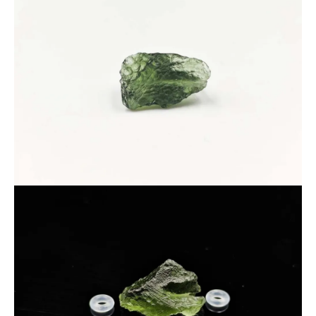
そのため、
「少量だけ欲しい」
「自分だけのアクセサリーを作りたい」
「原石感を活かした作品を制作したい」
という方にも非常におすすめです。
さらに今回は、制作時に便利な
シリコンリング
を、
無料で２個
プレゼント。
モルダバイト原石を気軽に楽しめる、非常に魅力的な企画商品
となっております。
近年相場高騰中のため、気になった方はお早めに。
＜鑑別について＞
本シリーズの一部（３０番）サンプルを中国鑑別機関へ提出