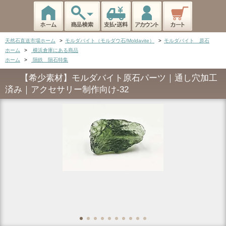
天然石直送市場ホーム
>
モルダバイト（モルダウ石/Moldavite）
>
モルダバイト 原石
ホーム
>
横浜倉庫にある商品
ホーム
>
隕鉄 隕石特集
【希少素材】モルダバイト原石パーツ｜通し穴加工
済み｜アクセサリー制作向け-32