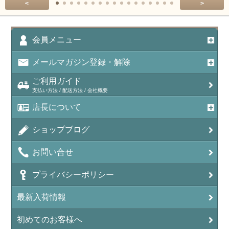
<
>
アポフィライト（Apophylite）/魚眼石
アメジスト（紫水晶/Amethyst）
会員メニュー
アメシスティンクォーツ（Amethest in quartz）
メールマガジン登録・解除
ラベンダーアメジスト
ご利用ガイド
支払い方法 / 配送方法 / 会社概要
アメトリン（紫黄水晶/Ametrine）
店長について
アラゴナイト（霰石/Aragonite）
ショップブログ
アンデシン（チベット産日長石）
お問い合せ
アンフィボールインクォーツ(Amphibole)
プライバシーポリシー
アンフィボールロック/角閃岩（Amphibole ）
最新入荷情報
イーグルアイ（EagleEye）
初めてのお客様へ
インカローズ（ロードクロサイト/Rhodochrosite）