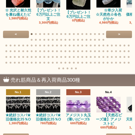
☆ 光沢と耐久性
【プレゼント！
☆希少入荷
アクチノライトインクォーツ（Actinolite/緑閃石）
【プレゼント！
を兼ね備えたピ
6万円以上ご注
☆天然色☆各色
価格
6万円以上ご注
1,580円(税込)
文
がかか
0円(税込)
3,300円(税込)
4,980円(税込)
3,3
赤瑪瑙（レッドアゲート/カーネリアン）
<
>
アゲート（瑪瑙/Agate）各種
アゲート｜オーシャンアゲート
瑪瑙｜阿拉善（アラシャン）瑪瑙
瑪瑙｜塩源瑪瑙
売れ筋商品＆再入荷商品300種
瑪瑙｜ブラウンドットアゲート
No.1
No.2
No.3
No.4
アズロマラカイト（Azuromalachite）
アパタイト
★絶好コスパ★
★絶好コスパ★
アメジスト丸玉
【天然石ビ
旧価格比35％O
旧価格比35％O
(薄い)ビーズ6
ーズ連】アメジ
天珠
アベンチュリン(クォーツァイト/Aventurine)
1,380円(税込)
780円(税込)
680円(税込)
ストビ
680円(税込)
1,5
アマゾナイト（天河石/Amazonite）