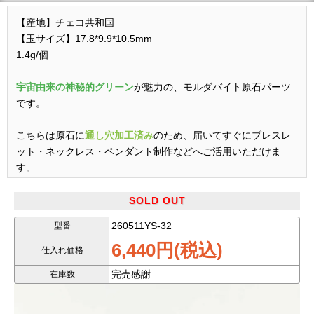
【産地】チェコ共和国
【玉サイズ】17.8*9.9*10.5mm
1.4g/個
宇宙由来の神秘的グリーン
が魅力の、モルダバイト原石パーツ
です。
こちらは原石に
通し穴加工済み
のため、届いてすぐにブレスレ
ット・ネックレス・ペンダント制作などへご活用いただけま
す。
原石ならではのゴツゴツした天然感と、モルダバイト特有の深
SOLD OUT
いオリーブグリーンが非常に魅力的。
260511YS-32
型番
6,440円(税込)
光に透かした際の透明感や独特な質感は、人工ガラスではなか
仕入れ価格
なか再現できない存在感があります。
完売感謝
在庫数
近年、モルダバイトは価格高騰・流通減少が続いており、特に
原石系素材は年々入手難易度が上がっています。