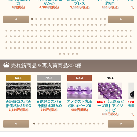
方
がかか
ブレス
約6m
0円(税込)
4,980円(税込)
3,380円(税込)
680円(税込)
1,4
赤瑪瑙（レッドアゲート/カーネリアン）
<
>
アゲート（瑪瑙/Agate）各種
アゲート｜オーシャンアゲート
瑪瑙｜阿拉善（アラシャン）瑪瑙
瑪瑙｜塩源瑪瑙
売れ筋商品＆再入荷商品300種
瑪瑙｜ブラウンドットアゲート
No.1
No.2
No.3
No.4
アズロマラカイト（Azuromalachite）
アパタイト
★絶好コスパ★
★絶好コスパ★
アメジスト丸玉
【天然石ビ
旧価格比35％O
旧価格比35％O
(薄い)ビーズ6
ーズ連】アメジ
天珠
アベンチュリン(クォーツァイト/Aventurine)
1,380円(税込)
780円(税込)
680円(税込)
ストビ
680円(税込)
1,5
アマゾナイト（天河石/Amazonite）
<
>
アポフィライト（Apophylite）/魚眼石