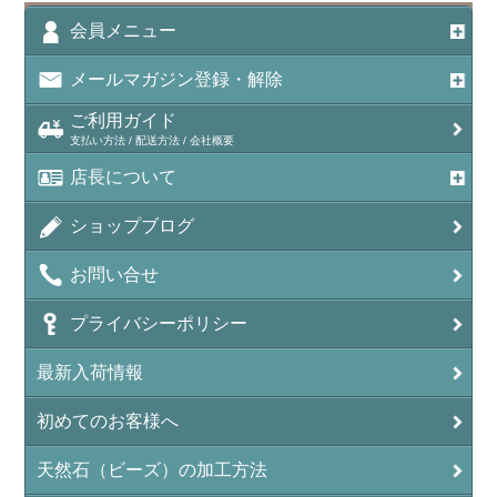
アメジスト（紫水晶/Amethyst）
会員メニュー
アメシスティンクォーツ（Amethest in quartz）
メールマガジン登録・解除
ラベンダーアメジスト
ご利用ガイド
支払い方法 / 配送方法 / 会社概要
アメトリン（紫黄水晶/Ametrine）
店長について
アラゴナイト（霰石/Aragonite）
ショップブログ
アンデシン（チベット産日長石）
お問い合せ
アンフィボールインクォーツ(Amphibole)
プライバシーポリシー
アンフィボールロック/角閃岩（Amphibole ）
最新入荷情報
イーグルアイ（EagleEye）
初めてのお客様へ
インカローズ（ロードクロサイト/Rhodochrosite）
インディアンアゲート(Indian Agate)
天然石（ビーズ）の加工方法