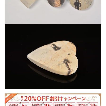
※なるべく現物に近い写真撮影を心がけていますが、モニター
環境により実物との色合いの差が生じる場合があります。
★他商品総額4万円以上であればこちらの商品を
プレゼントとして1個お申込みいただけます。
★ご希望の方は、
必ずカートに
お入れください。
★プレゼントは
複数お申し込み可能
ですが、
合計
金額で申し込み条件を満たす
必要があります。
★
通常購入
ご希望の場合は、
必ず備考欄に
お書き
ください。（条件オーバーでご連絡なしの場合
は、削除で対応します）
通常価格で計算し、最終金額をお知らせします。
★プレゼントは１度の注文に限ります。
（過去のご注文をさかのぼっての合算は出来ませ