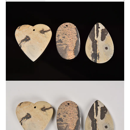
★トップに穴付きです。
1個600円で激安！
★画像現物のお届けになります。
★在庫限定です。再入荷する予定がございません。
～～ピクチャージャスパーについて～～
ピクチャージャスパーは、ジャスパーの一種で、絵画のような
独特な模様が入った天然石です。
ピクチャージャスパーは、茶色と黒色を基調とした色合いを持
つパワーストーンです。
※天然石由来の傷やヒビなどが一部入っている場合がございま
す。