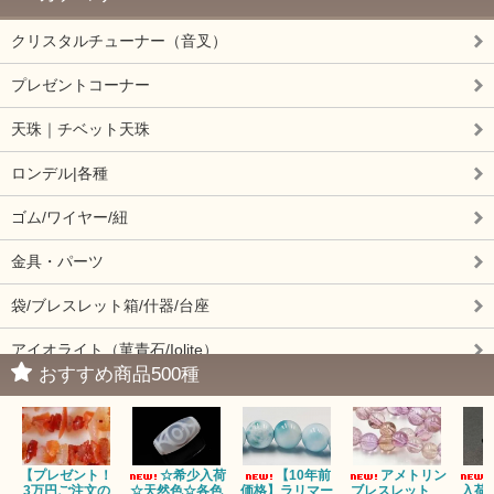
クリスタルチューナー（音叉）
プレゼントコーナー
天珠｜チベット天珠
ロンデル|各種
ゴム/ワイヤー/紐
金具・パーツ
袋/ブレスレット箱/什器/台座
アイオライト（菫青石/Iolite）
おすすめ商品500種
アイドクレーズ（Idocrase）（別名ベスビアナイト）
アクアマリン（藍玉/藍柱石/Aquamarine）
【プレゼント！
☆希少入荷
【10年前
アメトリン
アクチノライトインクォーツ（Actinolite/緑閃石）
3万円ご注文の
☆天然色☆各色
価格】ラリマー
ブレスレット
入荷