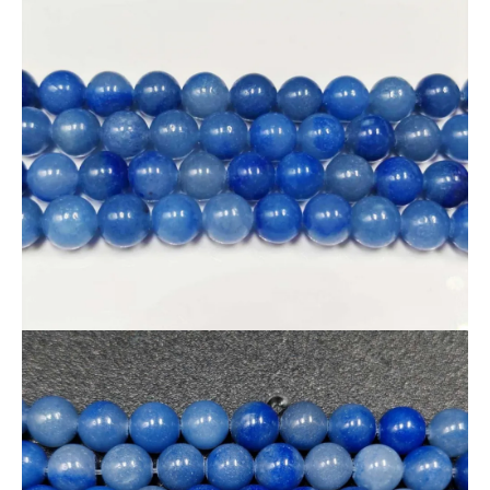
ーンとして人気があります。
☑高品質ならではの美しいブルー
— 落ち着きと上品さを兼ね備えた深い青色が魅力。
☑感情を整えるヒーリングストーン
— 心の乱れを静め、穏やかな気持ちを取り戻すといわれていま
す。
ブレスレット作成やアクセサリー制作に最適なビーズ連。
とてもリーズナブルな価格
ですが、
天然石のため、これほど高
品質なものを定番品としてご提供するのは難しい
希少な一品で
す。
※天然素材のため、色合いや模様には個体差があります。