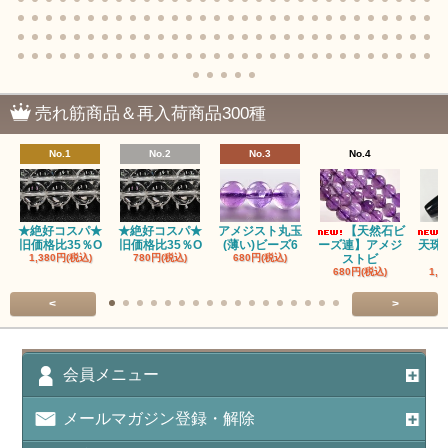
アゲート｜オーシャンアゲート
瑪瑙｜阿拉善（アラシャン）瑪瑙
瑪瑙｜塩源瑪瑙
売れ筋商品＆再入荷商品300種
瑪瑙｜ブラウンドットアゲート
No.1
No.2
No.3
No.4
アズロマラカイト（Azuromalachite）
アパタイト
★絶好コスパ★
★絶好コスパ★
アメジスト丸玉
【天然石ビ
旧価格比35％O
旧価格比35％O
(薄い)ビーズ6
ーズ連】アメジ
天珠
アベンチュリン(クォーツァイト/Aventurine)
1,380円(税込)
780円(税込)
680円(税込)
ストビ
680円(税込)
1,5
アマゾナイト（天河石/Amazonite）
<
>
アポフィライト（Apophylite）/魚眼石
アメジスト（紫水晶/Amethyst）
会員メニュー
アメシスティンクォーツ（Amethest in quartz）
メールマガジン登録・解除
ラベンダーアメジスト