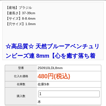
【産地】ブラジル
【連長さ】37-39cm
【サイズ】8-8.4mm
【穴サイズ】1.0mm
☆高品質☆ 天然ブルーアベンチュリ
ンビーズ連 8mm【心を癒す落ち着
きの青】
250910LDL8mm
型番
480円(税込)
仕入れ価格
落ち着きのある青色が美しい、
高品質ブルーアベンチュリンビ
在庫9本
在庫数
ーズ連（8mm）
です。
ブルーアベンチュリンは、心を静め、感情のバランスを整える
購入数
癒しのパワーストーン
。
本
精神を安定させ、冷静な判断力や集中力を高めるサポートスト