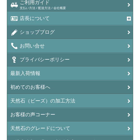
ご利用ガイド
支払い方法 / 配送方法 / 会社概要
アメトリン（紫黄水晶/Ametrine）
店長について
アラゴナイト（霰石/Aragonite）
ショップブログ
アンデシン（チベット産日長石）
お問い合せ
アンフィボールインクォーツ(Amphibole)
プライバシーポリシー
アンフィボールロック/角閃岩（Amphibole ）
最新入荷情報
イーグルアイ（EagleEye）
初めてのお客様へ
インカローズ（ロードクロサイト/Rhodochrosite）
インディアンアゲート(Indian Agate)
天然石（ビーズ）の加工方法
エメラルド(emerald/翠玉)
お客様の声コーナー
エレスチャル(elestial/骸骨水晶)
天然石のグレードについて
エンジェライト（硬石膏/Angelite）