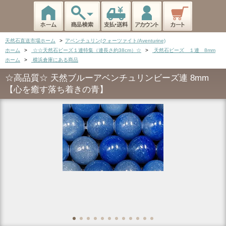
天然石直送市場ホーム
>
アベンチュリン(クォーツァイト/Aventurine)
ホーム
>
☆☆天然石ビーズ１連特集（連長さ約38cm）☆
>
天然石ビーズ １連 8mm
ホーム
>
横浜倉庫にある商品
☆高品質☆ 天然ブルーアベンチュリンビーズ連 8mm
【心を癒す落ち着きの青】