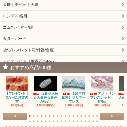
天珠｜チベット天珠
ロンデル|各種
ゴム/ワイヤー/紐
金具・パーツ
袋/ブレスレット箱/什器/台座
アイオライト（菫青石/Iolite）
おすすめ商品500種
アイドクレーズ（Idocrase）（別名ベスビアナイト）
アクアマリン（藍玉/藍柱石/Aquamarine）
【プレゼント！
☆希少入荷
【10年前
アメトリン
アクチノライトインクォーツ（Actinolite/緑閃石）
3万円ご注文の
☆天然色☆各色
価格】ラリマー
ブレスレット
入荷
方
がかか
ブレス
約6m
0円(税込)
4,980円(税込)
3,380円(税込)
680円(税込)
1,4
赤瑪瑙（レッドアゲート/カーネリアン）
<
>
アゲート（瑪瑙/Agate）各種