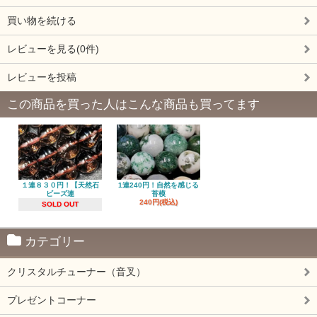
買い物を続ける
レビューを見る(0件)
レビューを投稿
この商品を買った人はこんな商品も買ってます
１連８３０円！【天然石
1連240円！自然を感じる
ビーズ連
苔模
240円(税込)
SOLD OUT
カテゴリー
クリスタルチューナー（音叉）
プレゼントコーナー