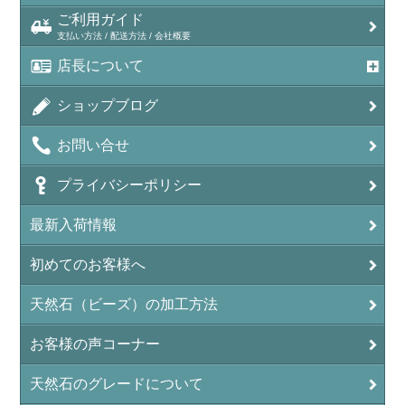
ラベンダーアメジスト
ご利用ガイド
支払い方法 / 配送方法 / 会社概要
アメトリン（紫黄水晶/Ametrine）
店長について
アラゴナイト（霰石/Aragonite）
ショップブログ
アンデシン（チベット産日長石）
お問い合せ
アンフィボールインクォーツ(Amphibole)
プライバシーポリシー
アンフィボールロック/角閃岩（Amphibole ）
最新入荷情報
イーグルアイ（EagleEye）
初めてのお客様へ
インカローズ（ロードクロサイト/Rhodochrosite）
インディアンアゲート(Indian Agate)
天然石（ビーズ）の加工方法
エメラルド(emerald/翠玉)
お客様の声コーナー
エレスチャル(elestial/骸骨水晶)
天然石のグレードについて