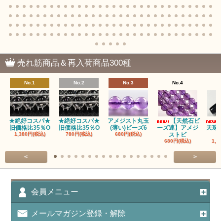
アゲート｜オーシャンアゲート
瑪瑙｜阿拉善（アラシャン）瑪瑙
瑪瑙｜塩源瑪瑙
売れ筋商品＆再入荷商品300種
瑪瑙｜ブラウンドットアゲート
No.1
No.2
No.3
No.4
アズロマラカイト（Azuromalachite）
アパタイト
★絶好コスパ★
★絶好コスパ★
アメジスト丸玉
【天然石ビ
旧価格比35％O
旧価格比35％O
(薄い)ビーズ6
ーズ連】アメジ
天珠
アベンチュリン(クォーツァイト/Aventurine)
1,380円(税込)
780円(税込)
680円(税込)
ストビ
680円(税込)
1,5
アマゾナイト（天河石/Amazonite）
<
>
アポフィライト（Apophylite）/魚眼石
アメジスト（紫水晶/Amethyst）
会員メニュー
アメシスティンクォーツ（Amethest in quartz）
メールマガジン登録・解除