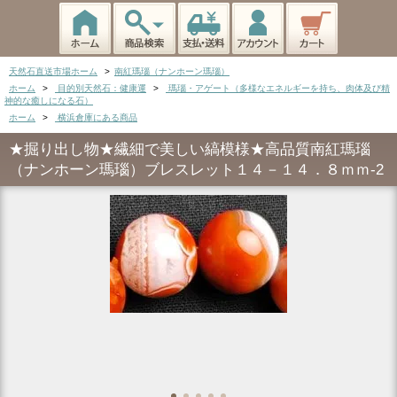
天然石直送市場ホーム
>
南紅瑪瑙（ナンホーン瑪瑙）
ホーム
>
目的別天然石：健康運
>
瑪瑙・アゲート（多様なエネルギーを持ち、肉体及び精
神的な癒しになる石）
ホーム
>
横浜倉庫にある商品
★掘り出し物★繊細で美しい縞模様★高品質南紅瑪瑙
（ナンホーン瑪瑙）ブレスレット１４－１４．８ｍｍ-2