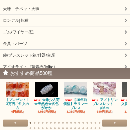
天珠｜チベット天珠
ロンデル|各種
ゴム/ワイヤー/紐
金具・パーツ
袋/ブレスレット箱/什器/台座
アイオライト（菫青石/Iolite）
おすすめ商品500種
アイドクレーズ（Idocrase）（別名ベスビアナイト）
アクアマリン（藍玉/藍柱石/Aquamarine）
【プレゼント！
☆希少入荷
【10年前
アメトリン
アクチノライトインクォーツ（Actinolite/緑閃石）
3万円ご注文の
☆天然色☆各色
価格】ラリマー
ブレスレット
入荷
方
がかか
ブレス
約6m
0円(税込)
4,980円(税込)
3,380円(税込)
680円(税込)
1,4
赤瑪瑙（レッドアゲート/カーネリアン）
<
>
アゲート（瑪瑙/Agate）各種