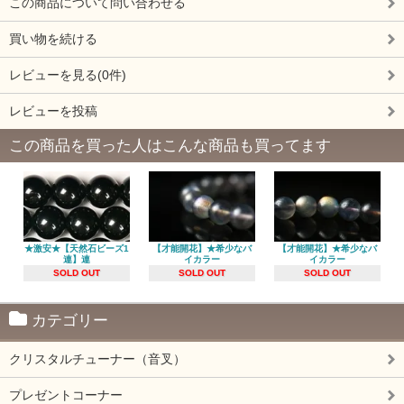
この商品について問い合わせる
買い物を続ける
レビューを見る(0件)
レビューを投稿
この商品を買った人はこんな商品も買ってます
★激安★【天然石ビーズ1
【才能開花】★希少なバ
【才能開花】★希少なバ
連】連
イカラー
イカラー
SOLD OUT
SOLD OUT
SOLD OUT
カテゴリー
クリスタルチューナー（音叉）
プレゼントコーナー