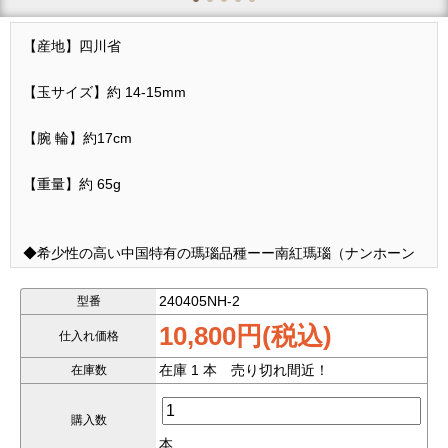
【産地】四川省
【玉サイズ】約 14-15mm
【腕 輪】約17cm
【重量】約 65g
◆希少性の高い中国特有の瑪瑙品種ーー南紅瑪瑙（ナンホーン
瑪瑙）ブレスレット！
240405NH-2
型番
◆夕日・夕焼けの如く少し渋いオレンジ色
10,800円(税込)
仕入れ価格
◆ストレスの解消、プラスとマイナスのエネルギーの調和、愛
在庫 1 本 売り切れ間近！
在庫数
と忠誠心の養成に役立ちます。
購入数
◆繊細で美しい縞模様です。
本