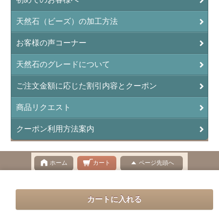
インカローズ（ロードクロサイト/Rhodochrosite）
インディアンアゲート(Indian Agate)
天然石（ビーズ）の加工方法
エメラルド(emerald/翠玉)
お客様の声コーナー
エレスチャル(elestial/骸骨水晶)
天然石のグレードについて
エンジェライト（硬石膏/Angelite）
ご注文金額に応じた割引内容とクーポン
オーロラクォーツ(レインボー水晶)
商品リクエスト
オニキス(ブラック)(Black Onyx)
クーポン利用方法案内
オブシディアン（黒曜石/Obsidian）
オフィカルサイト（蛇灰岩/Ophicalcite）
ホーム
カート
ページ先頭へ
オパール（蛋白石/Opal）
表示切替 : スマートフォン |
PC版
オパール ピンクオパール（Pink Opal）
天然石の卸販売|天然石直送市場
オパール｜ホワイトコモンオパール