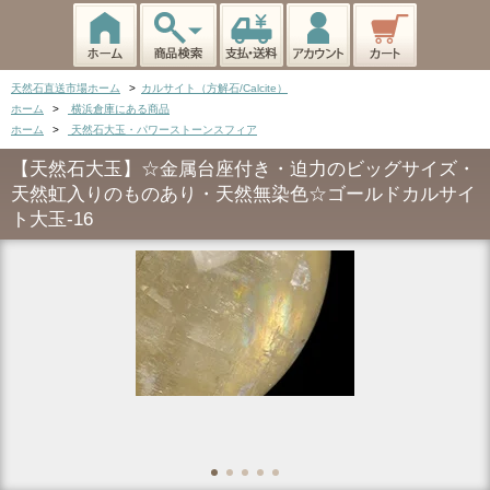
天然石直送市場ホーム
>
カルサイト（方解石/Calcite）
ホーム
>
横浜倉庫にある商品
ホーム
>
天然石大玉・パワーストーンスフィア
【天然石大玉】☆金属台座付き・迫力のビッグサイズ・
天然虹入りのものあり・天然無染色☆ゴールドカルサイ
ト大玉-16