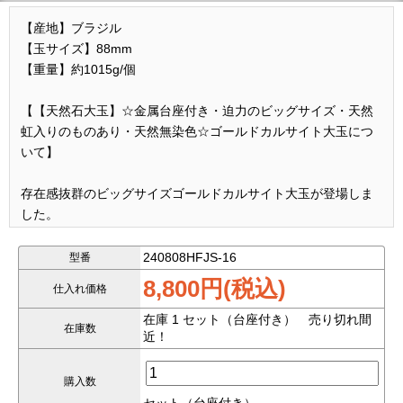
【産地】ブラジル
【玉サイズ】88mm
【重量】約1015g/個
【【天然石大玉】☆金属台座付き・迫力のビッグサイズ・天然
虹入りのものあり・天然無染色☆ゴールドカルサイト大玉につ
いて】
存在感抜群のビッグサイズゴールドカルサイト大玉が登場しま
した。
圧倒的な存在感を誇り、インテリアとしても力強い印象を与え
240808HFJS-16
型番
ます。
8,800円(税込)
仕入れ価格
ナチュラルカラーの美しい輝きが特徴的で、天然のレインボー
在庫 1 セット（台座付き） 売り切れ間
在庫数
近！
効果を持つものもあり、光を受けて神秘的な虹色が浮かび上が
ります。
購入数
色が薄く見えますが、ナチュラルカラーの証拠となります。
セット（台座付き）