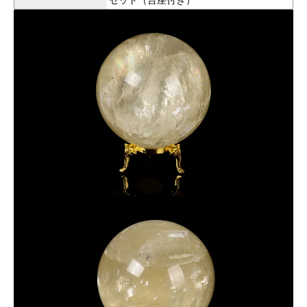
（市場で流通している色が濃いカルサイトは染色処理されたも
のの可能性が高いですので、ご注意ください）
全てに高級感漂うゴールドの金属台座が付いており、豪華なデ
ィスプレイが可能です。
合計21個のラインナップから、お気に入りの一品をお選びくだ
さい。
パワーストーンとしての意味・効果:
ゴールドカルサイトは癒しと浄化の力を持ち、心の安定とポジ
ティブなエネルギーを引き寄せると言われています。
特にこのビッグサイズのカルサイトは、持つ人に強力なエネル
ギーを提供し、空間全体にパワフルな波動を広げます。
レインボー効果があるものは、幸運や希望をもたらし、持ち主
の未来を照らすサポートをしてくれるでしょう。