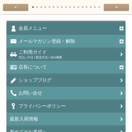
アマゾナイト（天河石/Amazonite）
<
>
アポフィライト（Apophylite）/魚眼石
アメジスト（紫水晶/Amethyst）
会員メニュー
アメシスティンクォーツ（Amethest in quartz）
メールマガジン登録・解除
ラベンダーアメジスト
ご利用ガイド
支払い方法 / 配送方法 / 会社概要
アメトリン（紫黄水晶/Ametrine）
店長について
アラゴナイト（霰石/Aragonite）
ショップブログ
アンデシン（チベット産日長石）
お問い合せ
アンフィボールインクォーツ(Amphibole)
プライバシーポリシー
アンフィボールロック/角閃岩（Amphibole ）
最新入荷情報
イーグルアイ（EagleEye）
初めてのお客様へ