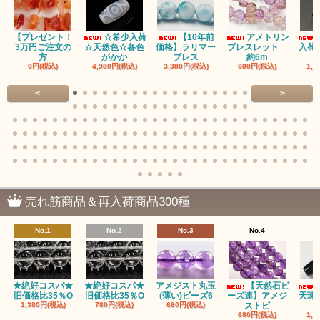
アクアマリン（藍玉/藍柱石/Aquamarine）
【プレゼント！
☆希少入荷
【10年前
アメトリン
アクチノライトインクォーツ（Actinolite/緑閃石）
3万円ご注文の
☆天然色☆各色
価格】ラリマー
ブレスレット
入荷
方
がかか
ブレス
約6m
0円(税込)
4,980円(税込)
3,380円(税込)
680円(税込)
1,4
赤瑪瑙（レッドアゲート/カーネリアン）
<
>
アゲート（瑪瑙/Agate）各種
アゲート｜オーシャンアゲート
瑪瑙｜阿拉善（アラシャン）瑪瑙
瑪瑙｜塩源瑪瑙
売れ筋商品＆再入荷商品300種
瑪瑙｜ブラウンドットアゲート
No.1
No.2
No.3
No.4
アズロマラカイト（Azuromalachite）
アパタイト
★絶好コスパ★
★絶好コスパ★
アメジスト丸玉
【天然石ビ
旧価格比35％O
旧価格比35％O
(薄い)ビーズ6
ーズ連】アメジ
天珠
アベンチュリン(クォーツァイト/Aventurine)
1,380円(税込)
780円(税込)
680円(税込)
ストビ
680円(税込)
1,5