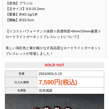
【産地】ブラジル
【玉サイズ】9.8-10.2mm
【重量】約43.1g/1本
【腕輪】約15.5cm
【☆コストパフォーマンス抜群☆高透明度+8mm/10mm厳選☆
ロードライトガーネットブレスレットについて】
美しい深紅色と紫が織りなす高品質なロードライトガーネット
ブレスレットが登場しました！
ほぼジャストサイズの8mmと10mmを厳選してお届けします。
SOLD OUT
このブレスレットは、高い透明度を持ち、自然光やライトの下
250108SLS-19
型番
で、内部から輝くような美しさを放ちます。
7,590円(税込)
仕入れ価格
特徴的な色合いは、深紅にパープルがかった気品あるカラー
完売感謝
在庫数
で、
高級感を醸し出しつつ、カジュアルにもフォーマルにも合わせ
やすい万能なデザインです。