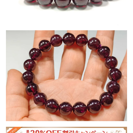
ロードライトガーネットは、ピンクから赤紫色の美しいガーネ
ットの一種です。
愛情や友情を深める石とされ、心の癒しや情熱を高める効果が
あるとされています。
また、自己表現をサポートし、人間関係を円滑にするとも言わ
れています。
★画像のセットが届きます。
※天然石由来の傷やヒビなどが一部入っている場合がございま
す。
※なるべく現物に近い写真撮影を心がけていますが、モニター
環境により実物との色合いの差が生じる場合があります。