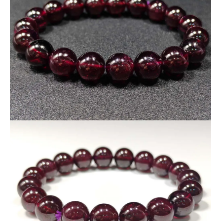
商品の特徴
：
1. コストパフォーマンス抜群
この品質でこの価格は見逃せません！ロードライトガーネット
の魅力をお手頃価格でお楽しみいただけます。
2. 厳選された8mm・10mmサイズ
どんな手首にも美しく映える、絶妙なサイズ感を選びました。
3. 高い透明度
内部にクラックが少なく、光を通してきらめく透明感が特長で
す。
4. 紫がかった深紅色
一目で引き込まれるような、高貴で美しい色合いが魅力です。
＜パワーストーンの意味・効果について＞