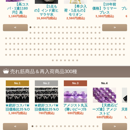
【高コス
【10年前
アクチノライトインクォーツ（Actinolite/緑閃石）
【1点も
【希少入
パ・1連1180
価格】ラリマー
ブレ
の】インド産ヒ
荷・1点もの】
円】高
ブレス
マラヤ水
モリオン
1,180円(税込)
3,380円(税込)
68
赤瑪瑙（レッドアゲート/カーネリアン）
16,800円(税込)
2,580円(税込)
<
>
アゲート（瑪瑙/Agate）各種
アゲート｜オーシャンアゲート
瑪瑙｜阿拉善（アラシャン）瑪瑙
瑪瑙｜塩源瑪瑙
売れ筋商品＆再入荷商品300種
瑪瑙｜ブラウンドットアゲート
No.1
No.2
No.3
No.4
アズロマラカイト（Azuromalachite）
アパタイト
★絶好コスパ★
★絶好コスパ★
アメジスト丸玉
【天然石ビ
旧価格比35％O
旧価格比35％O
(薄い)ビーズ6
ーズ連】アメジ
天珠
アベンチュリン(クォーツァイト/Aventurine)
1,380円(税込)
780円(税込)
680円(税込)
ストビ
680円(税込)
1,5
アマゾナイト（天河石/Amazonite）
<
>