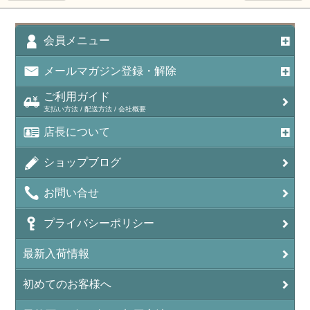
アポフィライト（Apophylite）/魚眼石
アメジスト（紫水晶/Amethyst）
会員メニュー
アメシスティンクォーツ（Amethest in quartz）
メールマガジン登録・解除
ラベンダーアメジスト
ご利用ガイド
支払い方法 / 配送方法 / 会社概要
アメトリン（紫黄水晶/Ametrine）
店長について
アラゴナイト（霰石/Aragonite）
ショップブログ
アンデシン（チベット産日長石）
お問い合せ
アンフィボールインクォーツ(Amphibole)
プライバシーポリシー
アンフィボールロック/角閃岩（Amphibole ）
最新入荷情報
イーグルアイ（EagleEye）
初めてのお客様へ
インカローズ（ロードクロサイト/Rhodochrosite）