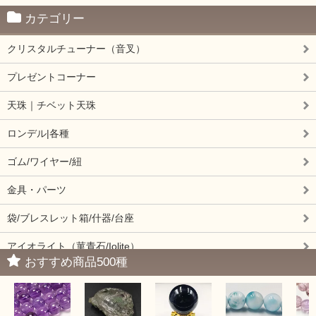
カテゴリー
クリスタルチューナー（音叉）
プレゼントコーナー
天珠｜チベット天珠
ロンデル|各種
ゴム/ワイヤー/紐
金具・パーツ
袋/ブレスレット箱/什器/台座
アイオライト（菫青石/Iolite）
おすすめ商品500種
アイドクレーズ（Idocrase）（別名ベスビアナイト）
アクアマリン（藍玉/藍柱石/Aquamarine）