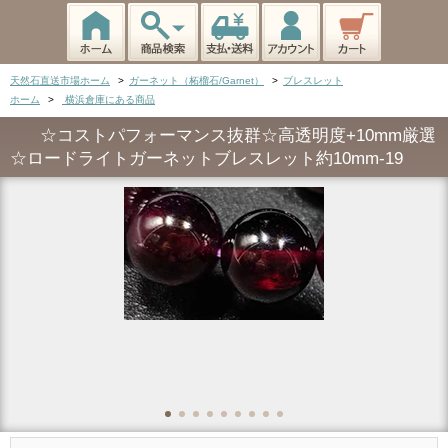
天然石直送市場ホーム
>
ガーネット（柘榴石/Garnet）
>
ブレスレット
ホーム
>
横浜倉庫にある商品
☆コストパフォーマンス抜群☆高透明度+10mm厳選
☆ロードライトガーネットブレスレット約10mm-19