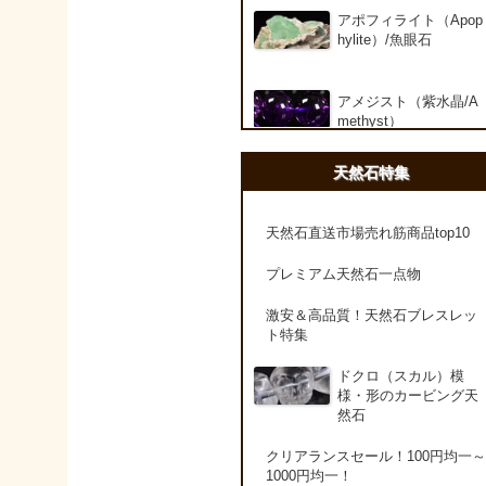
アポフィライト（Apop
hylite）/魚眼石
アメジスト（紫水晶/A
methyst）
天然石特集
アメシスティンクォー
ツ（Amethest in quart
z）
天然石直送市場売れ筋商品top10
プレミアム天然石一点物
ラベンダーアメジスト
激安＆高品質！天然石ブレスレッ
ト特集
アメトリン（紫黄水晶/
Ametrine）
ドクロ（スカル）模
様・形のカービング天
然石
アラゴナイト（霰石/Ar
agonite）
クリアランスセール！100円均一～
1000円均一！