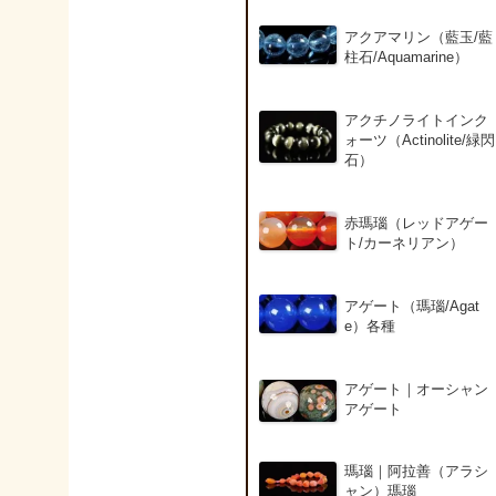
アクアマリン（藍玉/藍
柱石/Aquamarine）
アクチノライトインク
ォーツ（Actinolite/緑閃
石）
赤瑪瑙（レッドアゲー
ト/カーネリアン）
アゲート（瑪瑙/Agat
e）各種
アゲート｜オーシャン
アゲート
瑪瑙｜阿拉善（アラシ
ャン）瑪瑙