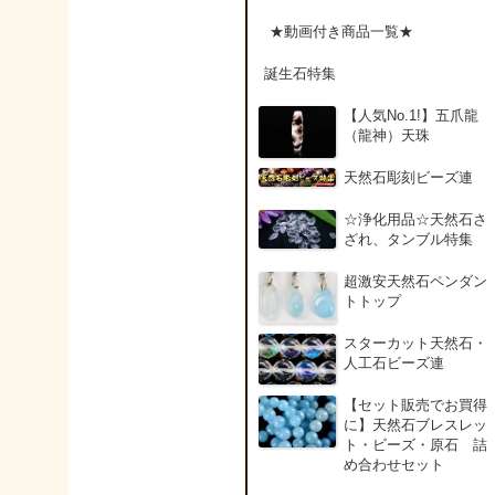
アンデシン（チベット
★動画付き商品一覧★
産日長石）
誕生石特集
アンフィボールインク
【人気No.1!】五爪龍
ォーツ(Amphibole)
（龍神）天珠
天然石彫刻ビーズ連
アンフィボールロック/
角閃岩（Amphibole ）
☆浄化用品☆天然石さ
ざれ、タンブル特集
イーグルアイ（EagleE
超激安天然石ペンダン
ye）
トトップ
スターカット天然石・
インカローズ（ロード
人工石ビーズ連
クロサイト/Rhodochro
ite）
【セット販売でお買得
に】天然石ブレスレッ
ト・ビーズ・原石 詰
インディアンアゲート(
め合わせセット
ndian Agate)