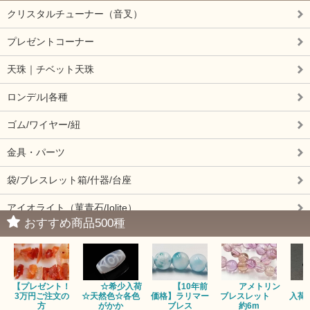
クリスタルチューナー（音叉）
プレゼントコーナー
天珠｜チベット天珠
ロンデル|各種
ゴム/ワイヤー/紐
金具・パーツ
袋/ブレスレット箱/什器/台座
アイオライト（菫青石/Iolite）
おすすめ商品500種
アイドクレーズ（Idocrase）（別名ベスビアナイト）
アクアマリン（藍玉/藍柱石/Aquamarine）
【プレゼント！
☆希少入荷
【10年前
アメトリン
アクチノライトインクォーツ（Actinolite/緑閃石）
3万円ご注文の
☆天然色☆各色
価格】ラリマー
ブレスレット
入荷
方
がかか
ブレス
約6m