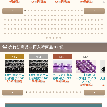
0円(税込)
4,980円(税込)
3,380円(税込)
680円(税込)
1,4
赤瑪瑙（レッドアゲート/カーネリアン）
<
>
アゲート（瑪瑙/Agate）各種
アゲート｜オーシャンアゲート
瑪瑙｜阿拉善（アラシャン）瑪瑙
瑪瑙｜塩源瑪瑙
売れ筋商品＆再入荷商品300種
瑪瑙｜ブラウンドットアゲート
No.1
No.2
No.3
No.4
アズロマラカイト（Azuromalachite）
アパタイト
★絶好コスパ★
★絶好コスパ★
アメジスト丸玉
【天然石ビ
旧価格比35％O
旧価格比35％O
(薄い)ビーズ6
ーズ連】アメジ
天珠
アベンチュリン(クォーツァイト/Aventurine)
1,380円(税込)
780円(税込)
680円(税込)
ストビ
680円(税込)
1,5
アマゾナイト（天河石/Amazonite）
<
>
アポフィライト（Apophylite）/魚眼石