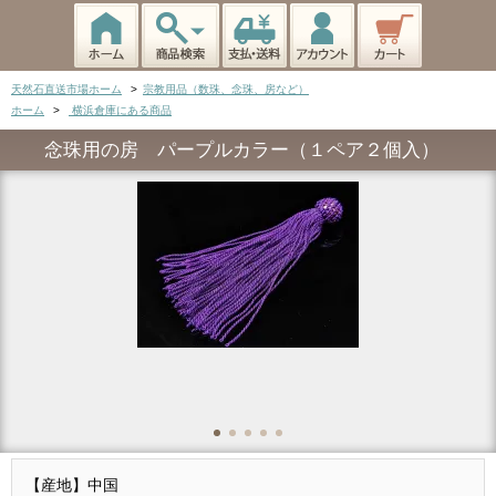
天然石直送市場ホーム
>
宗教用品（数珠、念珠、房など）
ホーム
>
横浜倉庫にある商品
念珠用の房 パープルカラー（１ペア２個入）
【産地】中国