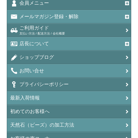
アメジスト（紫水晶/Amethyst）
会員メニュー
アメシスティンクォーツ（Amethest in quartz）
メールマガジン登録・解除
ラベンダーアメジスト
ご利用ガイド
支払い方法 / 配送方法 / 会社概要
アメトリン（紫黄水晶/Ametrine）
店長について
アラゴナイト（霰石/Aragonite）
ショップブログ
アンデシン（チベット産日長石）
お問い合せ
アンフィボールインクォーツ(Amphibole)
プライバシーポリシー
アンフィボールロック/角閃岩（Amphibole ）
最新入荷情報
イーグルアイ（EagleEye）
初めてのお客様へ
インカローズ（ロードクロサイト/Rhodochrosite）
インディアンアゲート(Indian Agate)
天然石（ビーズ）の加工方法
エメラルド(emerald/翠玉)