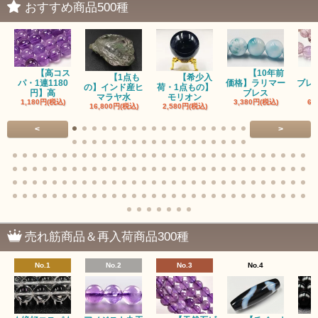
おすすめ商品500種
アイドクレーズ（Idocrase）（別名ベスビアナイト）
アクアマリン（藍玉/藍柱石/Aquamarine）
【高コス
【10年前
アクチノライトインクォーツ（Actinolite/緑閃石）
【1点も
【希少入
パ・1連1180
価格】ラリマー
ブレ
の】インド産ヒ
荷・1点もの】
円】高
ブレス
マラヤ水
モリオン
1,180円(税込)
3,380円(税込)
68
赤瑪瑙（レッドアゲート/カーネリアン）
16,800円(税込)
2,580円(税込)
<
>
アゲート（瑪瑙/Agate）各種
アゲート｜オーシャンアゲート
瑪瑙｜阿拉善（アラシャン）瑪瑙
瑪瑙｜塩源瑪瑙
売れ筋商品＆再入荷商品300種
瑪瑙｜ブラウンドットアゲート
No.1
No.2
No.3
No.4
アズロマラカイト（Azuromalachite）
アパタイト