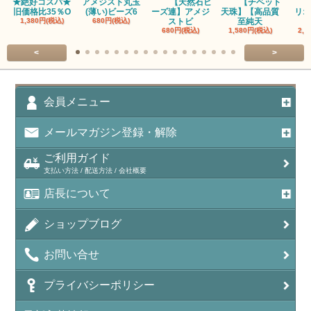
★絶好コスパ★
アメジスト丸玉
【天然石ビ
【チベット
旧価格比35％O
(薄い)ビーズ6
ーズ連】アメジ
天珠】【高品質
リオ
アベンチュリン(クォーツァイト/Aventurine)
1,380円(税込)
680円(税込)
ストビ
至純天
680円(税込)
1,580円(税込)
2,5
アマゾナイト（天河石/Amazonite）
<
>
アポフィライト（Apophylite）/魚眼石
アメジスト（紫水晶/Amethyst）
会員メニュー
アメシスティンクォーツ（Amethest in quartz）
メールマガジン登録・解除
ラベンダーアメジスト
ご利用ガイド
支払い方法 / 配送方法 / 会社概要
アメトリン（紫黄水晶/Ametrine）
店長について
アラゴナイト（霰石/Aragonite）
ショップブログ
アンデシン（チベット産日長石）
お問い合せ
アンフィボールインクォーツ(Amphibole)
プライバシーポリシー
アンフィボールロック/角閃岩（Amphibole ）