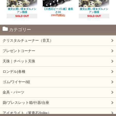
激安お買い得★ダルメシ
【天然石ビーズ1連】連長
激安お買い得★ダルメシ
アン模様
さ38
アン模様
290円(税込)
SOLD OUT
SOLD OUT
カテゴリー
クリスタルチューナー（音叉）
プレゼントコーナー
天珠｜チベット天珠
ロンデル|各種
ゴム/ワイヤー/紐
金具・パーツ
袋/ブレスレット箱/什器/台座
アイオライト（菫青石/Iolite）