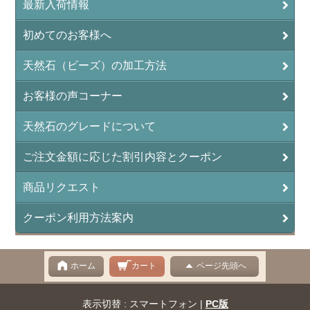
最新入荷情報
イーグルアイ（EagleEye）
初めてのお客様へ
インカローズ（ロードクロサイト/Rhodochrosite）
インディアンアゲート(Indian Agate)
天然石（ビーズ）の加工方法
エメラルド(emerald/翠玉)
お客様の声コーナー
エレスチャル(elestial/骸骨水晶)
天然石のグレードについて
エンジェライト（硬石膏/Angelite）
ご注文金額に応じた割引内容とクーポン
オーロラクォーツ(レインボー水晶)
商品リクエスト
オニキス(ブラック)(Black Onyx)
クーポン利用方法案内
オブシディアン（黒曜石/Obsidian）
オフィカルサイト（蛇灰岩/Ophicalcite）
ホーム
カート
ページ先頭へ
オパール（蛋白石/Opal）
表示切替 : スマートフォン |
PC版