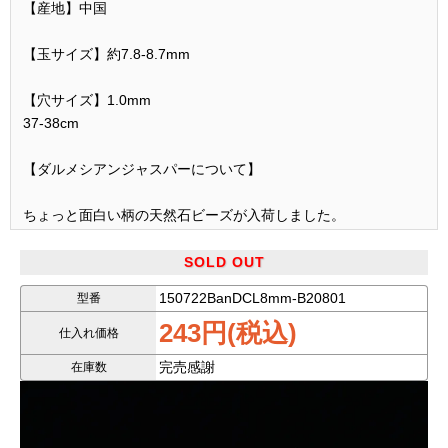
【産地】中国
【玉サイズ】約7.8-8.7mm
【穴サイズ】1.0mm
37-38cm
【ダルメシアンジャスパーについて】
ちょっと面白い柄の天然石ビーズが入荷しました。
１０１匹わんちゃんのダルメシアンのような色合いのかわいい
SOLD OUT
ビーズです。
150722BanDCL8mm-B20801
型番
243円(税込)
ダルメシアンジャスパーと言って、スポットの黒が入るのが特
仕入れ価格
徴の天然石です。
完売感謝
在庫数
激安品ですので、若干の茶が入っています。
ベースのカラーが真っ白ではありません。