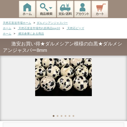
天然石直送市場ホーム
>
ダルメシアンジャスパー
ホーム
>
天然石直送市場売れ筋商品top10
>
天然石ビーズ
ホーム
>
横浜倉庫にある商品
激安お買い得★ダルメシアン模様の白黒★ダルメシ
アンジャスパー8mm