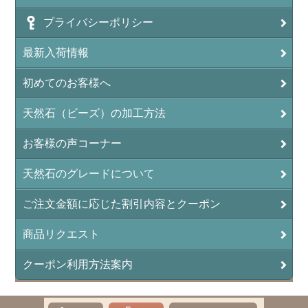
アンフィボールインクォーツ(Amphibole)
プライバシーポリシー
アンフィボールロック/角閃岩（Amphibole ）
最新入荷情報
イーグルアイ（EagleEye）
初めてのお客様へ
インカローズ（ロードクロサイト/Rhodochrosite）
インディアンアゲート(Indian Agate)
天然石（ビーズ）の加工方法
エメラルド(emerald/翠玉)
お客様の声コーナー
エレスチャル(elestial/骸骨水晶)
天然石のグレードについて
エンジェライト（硬石膏/Angelite）
ご注文金額に応じた割引内容とクーポン
オーロラクォーツ(レインボー水晶)
商品リクエスト
オニキス(ブラック)(Black Onyx)
クーポン利用方法案内
オブシディアン（黒曜石/Obsidian）
オフィカルサイト（蛇灰岩/Ophicalcite）