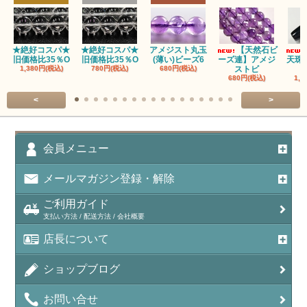
アズロマラカイト（Azuromalachite）
アパタイト
★絶好コスパ★
★絶好コスパ★
アメジスト丸玉
【天然石ビ
旧価格比35％O
旧価格比35％O
(薄い)ビーズ6
ーズ連】アメジ
天珠
アベンチュリン(クォーツァイト/Aventurine)
1,380円(税込)
780円(税込)
680円(税込)
ストビ
680円(税込)
1,5
アマゾナイト（天河石/Amazonite）
<
>
アポフィライト（Apophylite）/魚眼石
アメジスト（紫水晶/Amethyst）
会員メニュー
アメシスティンクォーツ（Amethest in quartz）
メールマガジン登録・解除
ラベンダーアメジスト
ご利用ガイド
支払い方法 / 配送方法 / 会社概要
アメトリン（紫黄水晶/Ametrine）
店長について
アラゴナイト（霰石/Aragonite）
ショップブログ
アンデシン（チベット産日長石）
お問い合せ