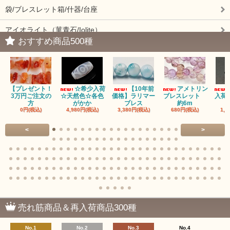
袋/ブレスレット箱/什器/台座
アイオライト（菫青石/Iolite）
おすすめ商品500種
アイドクレーズ（Idocrase）（別名ベスビアナイト）
アクアマリン（藍玉/藍柱石/Aquamarine）
【プレゼント！
☆希少入荷
【10年前
アメトリン
アクチノライトインクォーツ（Actinolite/緑閃石）
3万円ご注文の
☆天然色☆各色
価格】ラリマー
ブレスレット
入荷
方
がかか
ブレス
約6m
0円(税込)
4,980円(税込)
3,380円(税込)
680円(税込)
1,4
赤瑪瑙（レッドアゲート/カーネリアン）
<
>
アゲート（瑪瑙/Agate）各種
アゲート｜オーシャンアゲート
瑪瑙｜阿拉善（アラシャン）瑪瑙
瑪瑙｜塩源瑪瑙
売れ筋商品＆再入荷商品300種
瑪瑙｜ブラウンドットアゲート
No.1
No.2
No.3
No.4