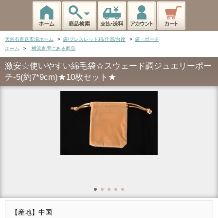
天然石直送市場ホーム
>
袋/ブレスレット箱/什器/台座
>
袋・ポーチ
ホーム
>
横浜倉庫にある商品
激安☆使いやすい綿毛袋☆スウェード調ジュエリーポー
チ-5(約7*9cm)★10枚セット★
【産地】中国