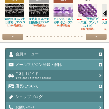
No.1
No.2
No.3
No.4
アズロマラカイト（Azuromalachite）
アパタイト
★絶好コスパ★
★絶好コスパ★
アメジスト丸玉
【天然石ビ
旧価格比35％O
旧価格比35％O
(薄い)ビーズ6
ーズ連】アメジ
天珠
アベンチュリン(クォーツァイト/Aventurine)
1,380円(税込)
780円(税込)
680円(税込)
ストビ
680円(税込)
1,5
アマゾナイト（天河石/Amazonite）
<
>
アポフィライト（Apophylite）/魚眼石
アメジスト（紫水晶/Amethyst）
会員メニュー
アメシスティンクォーツ（Amethest in quartz）
メールマガジン登録・解除
ラベンダーアメジスト
ご利用ガイド
支払い方法 / 配送方法 / 会社概要
アメトリン（紫黄水晶/Ametrine）
店長について
アラゴナイト（霰石/Aragonite）
ショップブログ
アンデシン（チベット産日長石）
お問い合せ