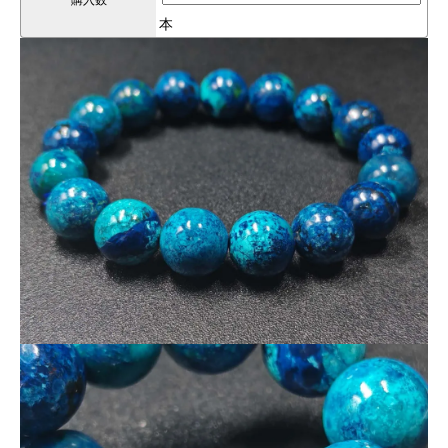
購入数
【この商品の特徴】
本
🌟
幻想的なブルーの美しさ
── 深い青と鮮やかなターコイズブルーが交じり合い、まるで
宇
宙のような神秘的な輝き
を放ちます。
🌟
雑色が少なく、上質な発色
── 通常のアズロマラカイトやアズライトクリソコラよりも
不純
物が少なく、色彩のコントラストが際立つ高品質な一品
です。
🌟
１点１点が個性的なアートピース
──
自然が生み出した奇跡
を感じられる、
世界にひとつだけの
デザイン
。
【アズロマラカイトとアズライトクリソコラの違い】
🔹
アズロマラカイト（Azurmalachite）
🌿
── 深い
青（アズライト）
と
緑（マラカイト）
のコントラ
ストが魅力。
エネルギッシュな印象。
🔹
アズライトクリソコラ（Azurite Chrysocolla）
💙