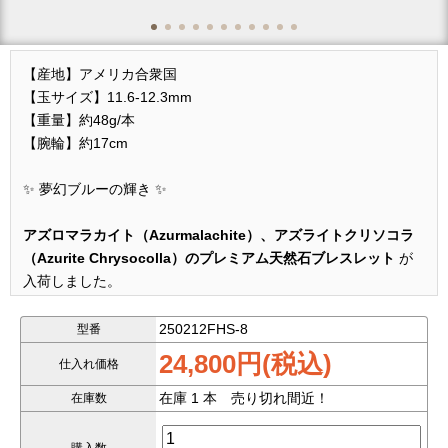
【産地】アメリカ合衆国
【玉サイズ】11.6-12.3mm
【重量】約48g/本
【腕輪】約17cm
✨ 夢幻ブルーの輝き ✨
アズロマラカイト（Azurmalachite）、アズライトクリソコラ
（Azurite Chrysocolla）のプレミアム天然石ブレスレット
が
入荷しました。
アズロマラカイト（Azurmalachite）になるもの、
250212FHS-8
型番
アズライトクリソコラ（Azurite Chrysocolla）になるもの両方あ
24,800円(税込)
仕入れ価格
るので、
下記違いの説明を参考して名付けてお客様にご紹介いただけれ
在庫 1 本 売り切れ間近！
在庫数
ばと思います。