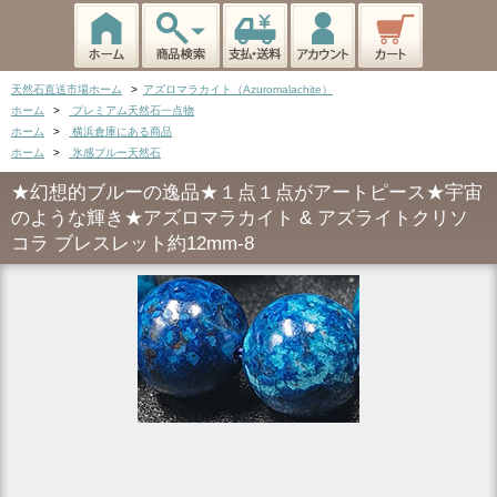
天然石直送市場ホーム
>
アズロマラカイト（Azuromalachite）
ホーム
>
プレミアム天然石一点物
ホーム
>
横浜倉庫にある商品
ホーム
>
氷感ブルー天然石
★幻想的ブルーの逸品★１点１点がアートピース★宇宙
のような輝き★アズロマラカイト & アズライトクリソ
コラ ブレスレット約12mm-8