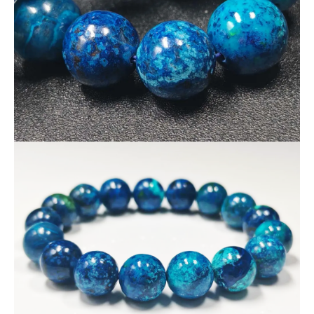
──
ターコイズブルーの発色が強く、爽やかな色合いが特徴。
🌟
今回入荷した8本は、いずれも発色が美しく、幻想的な色合
いを持つ厳選品です。
🌟
１点ずつ表情が異なるため、お気に入りの１本をぜひお選び
ください。
数量限定！お早めにどうぞ！
🌟
🌟
★画像の商品が届きます。
※天然石由来の傷やヒビなどが一部入っている場合がございま
す。
※なるべく現物に近い写真撮影を心がけていますが、モニター
環境により実物との色合いの差が生じる場合があります。