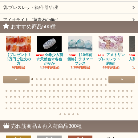
袋/ブレスレット箱/什器/台座
アイオライト（菫青石/Iolite）
おすすめ商品500種
アイドクレーズ（Idocrase）（別名ベスビアナイト）
アクアマリン（藍玉/藍柱石/Aquamarine）
【プレゼント！
☆希少入荷
【10年前
アメトリン
アクチノライトインクォーツ（Actinolite/緑閃石）
3万円ご注文の
☆天然色☆各色
価格】ラリマー
ブレスレット
入荷
方
がかか
ブレス
約6m
0円(税込)
4,980円(税込)
3,380円(税込)
680円(税込)
1,4
赤瑪瑙（レッドアゲート/カーネリアン）
<
>
アゲート（瑪瑙/Agate）各種
アゲート｜オーシャンアゲート
瑪瑙｜阿拉善（アラシャン）瑪瑙
瑪瑙｜塩源瑪瑙
売れ筋商品＆再入荷商品300種
瑪瑙｜ブラウンドットアゲート