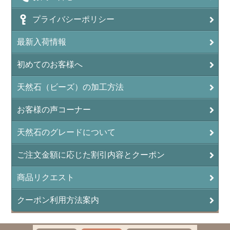
アンフィボールインクォーツ(Amphibole)
プライバシーポリシー
アンフィボールロック/角閃岩（Amphibole ）
最新入荷情報
イーグルアイ（EagleEye）
初めてのお客様へ
インカローズ（ロードクロサイト/Rhodochrosite）
インディアンアゲート(Indian Agate)
天然石（ビーズ）の加工方法
エメラルド(emerald/翠玉)
お客様の声コーナー
エレスチャル(elestial/骸骨水晶)
天然石のグレードについて
エンジェライト（硬石膏/Angelite）
ご注文金額に応じた割引内容とクーポン
オーロラクォーツ(レインボー水晶)
商品リクエスト
オニキス(ブラック)(Black Onyx)
クーポン利用方法案内
オブシディアン（黒曜石/Obsidian）
オフィカルサイト（蛇灰岩/Ophicalcite）