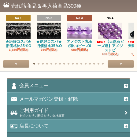
売れ筋商品＆再入荷商品300種
瑪瑙｜ブラウンドットアゲート
No.1
No.2
No.3
No.4
アズロマラカイト（Azuromalachite）
アパタイト
★絶好コスパ★
★絶好コスパ★
アメジスト丸玉
【天然石ビ
旧価格比35％O
旧価格比35％O
(薄い)ビーズ6
ーズ連】アメジ
天珠
アベンチュリン(クォーツァイト/Aventurine)
1,380円(税込)
780円(税込)
680円(税込)
ストビ
680円(税込)
1,5
アマゾナイト（天河石/Amazonite）
<
>
アポフィライト（Apophylite）/魚眼石
アメジスト（紫水晶/Amethyst）
会員メニュー
アメシスティンクォーツ（Amethest in quartz）
メールマガジン登録・解除
ラベンダーアメジスト
ご利用ガイド
支払い方法 / 配送方法 / 会社概要
アメトリン（紫黄水晶/Ametrine）
店長について
アラゴナイト（霰石/Aragonite）