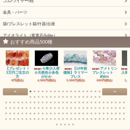
ゴム/ワイヤー/紐
金具・パーツ
袋/ブレスレット箱/什器/台座
アイオライト（菫青石/Iolite）
おすすめ商品500種
アイドクレーズ（Idocrase）（別名ベスビアナイト）
アクアマリン（藍玉/藍柱石/Aquamarine）
【プレゼント！
☆希少入荷
【10年前
アメトリン
アクチノライトインクォーツ（Actinolite/緑閃石）
3万円ご注文の
☆天然色☆各色
価格】ラリマー
ブレスレット
入荷
方
がかか
ブレス
約6m
0円(税込)
4,980円(税込)
3,380円(税込)
680円(税込)
1,4
赤瑪瑙（レッドアゲート/カーネリアン）
<
>
アゲート（瑪瑙/Agate）各種
アゲート｜オーシャンアゲート
瑪瑙｜阿拉善（アラシャン）瑪瑙
瑪瑙｜塩源瑪瑙