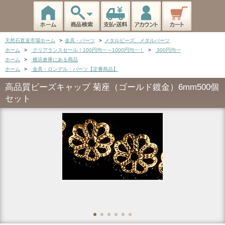
天然石直送市場ホーム
>
金具・パーツ
>
メタルビーズ、メタルパーツ
ホーム
>
クリアランスセール！100円均一～1000円均一！
>
300円均一
ホーム
>
横浜倉庫にある商品
ホーム
>
金具・ロンデル・パーツ【定番商品】
高品質ビーズキャップ 菊座（ゴールド鍍金）6mm500個
セット