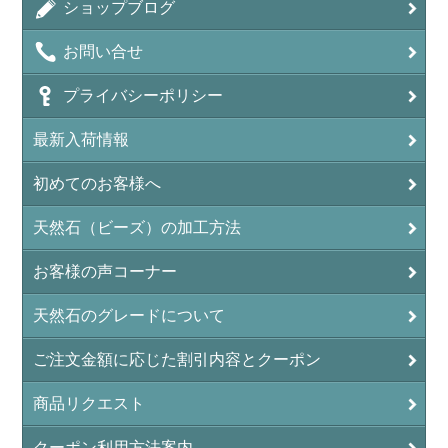
ショップブログ
アンデシン（チベット産日長石）
お問い合せ
アンフィボールインクォーツ(Amphibole)
プライバシーポリシー
アンフィボールロック/角閃岩（Amphibole ）
最新入荷情報
イーグルアイ（EagleEye）
初めてのお客様へ
インカローズ（ロードクロサイト/Rhodochrosite）
インディアンアゲート(Indian Agate)
天然石（ビーズ）の加工方法
エメラルド(emerald/翠玉)
お客様の声コーナー
エレスチャル(elestial/骸骨水晶)
天然石のグレードについて
エンジェライト（硬石膏/Angelite）
ご注文金額に応じた割引内容とクーポン
オーロラクォーツ(レインボー水晶)
商品リクエスト
オニキス(ブラック)(Black Onyx)
クーポン利用方法案内