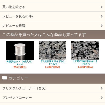
買い物を続ける
レビューを見る(0件)
レビューを投稿
この商品を買った人はこんな商品も買ってます
【天然石浄化用さざれ】
【天然石浄化用さざれ】
★激安セット（6個入り）
【つるつ
【つるつ
★オペ
1,498円(税込)
1,320円(税込)
750円(税込)
カテゴリー
クリスタルチューナー（音叉）
プレゼントコーナー