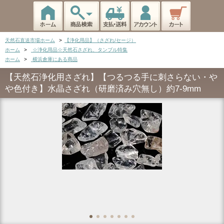
天然石直送市場ホーム
>
【浄化用品】（さざれ/セージ）
ホーム
>
☆浄化用品☆天然石さざれ、タンブル特集
ホーム
>
横浜倉庫にある商品
【天然石浄化用さざれ】【つるつる手に刺さらない・や
や色付き】水晶さざれ（研磨済み穴無し）約7-9mm