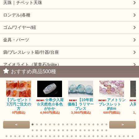
天珠｜チベット天珠
ロンデル|各種
ゴム/ワイヤー/紐
金具・パーツ
袋/ブレスレット箱/什器/台座
アイオライト（菫青石/Iolite）
おすすめ商品500種
アイドクレーズ（Idocrase）（別名ベスビアナイト）
アクアマリン（藍玉/藍柱石/Aquamarine）
【プレゼント！
☆希少入荷
【10年前
アメトリン
アクチノライトインクォーツ（Actinolite/緑閃石）
3万円ご注文の
☆天然色☆各色
価格】ラリマー
ブレスレット
入荷
方
がかか
ブレス
約6m
0円(税込)
4,980円(税込)
3,380円(税込)
680円(税込)
1,4
赤瑪瑙（レッドアゲート/カーネリアン）
<
>
アゲート（瑪瑙/Agate）各種
アゲート｜オーシャンアゲート