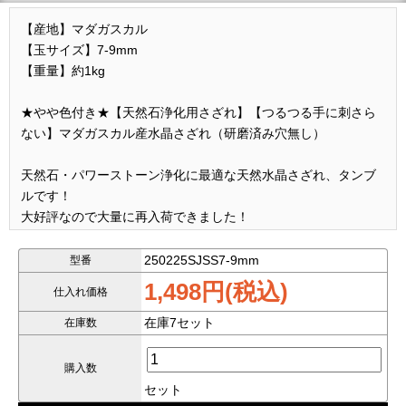
【産地】マダガスカル
【玉サイズ】7-9mm
【重量】約1kg
★やや色付き★【天然石浄化用さざれ】【つるつる手に刺さら
ない】マダガスカル産水晶さざれ（研磨済み穴無し）
天然石・パワーストーン浄化に最適な天然水晶さざれ、タンブ
ルです！
大好評なので大量に再入荷できました！
手に刺さらないように、二週間以上時間をかけて、3回も研磨済
みです。
250225SJSS7-9mm
型番
丸く研磨されて、表面がピカピカに見えて、触りも良いです。
1,498円(税込)
仕入れ価格
今回入荷しました商品は、マダガスカル産天然本水晶原石で仕
在庫7セット
在庫数
上げたものです。
真っ白ではなく、ややイエロー？褐色？ピンク？がかかったも
購入数
のです。
セット