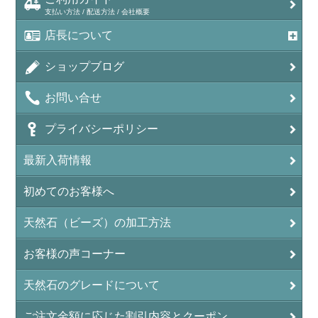
支払い方法 / 配送方法 / 会社概要
アメトリン（紫黄水晶/Ametrine）
店長について
アラゴナイト（霰石/Aragonite）
ショップブログ
アンデシン（チベット産日長石）
お問い合せ
アンフィボールインクォーツ(Amphibole)
プライバシーポリシー
アンフィボールロック/角閃岩（Amphibole ）
最新入荷情報
イーグルアイ（EagleEye）
初めてのお客様へ
インカローズ（ロードクロサイト/Rhodochrosite）
インディアンアゲート(Indian Agate)
天然石（ビーズ）の加工方法
エメラルド(emerald/翠玉)
お客様の声コーナー
エレスチャル(elestial/骸骨水晶)
天然石のグレードについて
エンジェライト（硬石膏/Angelite）
ご注文金額に応じた割引内容とクーポン