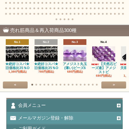
瑪瑙｜阿拉善（アラシャン）瑪瑙
瑪瑙｜塩源瑪瑙
売れ筋商品＆再入荷商品300種
瑪瑙｜ブラウンドットアゲート
No.1
No.2
No.3
No.4
アズロマラカイト（Azuromalachite）
アパタイト
★絶好コスパ★
★絶好コスパ★
アメジスト丸玉
【天然石ビ
旧価格比35％O
旧価格比35％O
(薄い)ビーズ6
ーズ連】アメジ
天珠
アベンチュリン(クォーツァイト/Aventurine)
1,380円(税込)
780円(税込)
680円(税込)
ストビ
680円(税込)
1,5
アマゾナイト（天河石/Amazonite）
<
>
アポフィライト（Apophylite）/魚眼石
アメジスト（紫水晶/Amethyst）
会員メニュー
アメシスティンクォーツ（Amethest in quartz）
メールマガジン登録・解除
ラベンダーアメジスト
ご利用ガイド