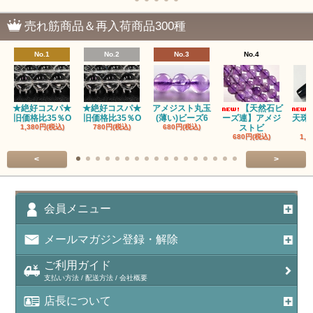
瑪瑙｜塩源瑪瑙
売れ筋商品＆再入荷商品300種
瑪瑙｜ブラウンドットアゲート
No.1
No.2
No.3
No.4
アズロマラカイト（Azuromalachite）
アパタイト
★絶好コスパ★
★絶好コスパ★
アメジスト丸玉
【天然石ビ
旧価格比35％O
旧価格比35％O
(薄い)ビーズ6
ーズ連】アメジ
天珠
アベンチュリン(クォーツァイト/Aventurine)
1,380円(税込)
780円(税込)
680円(税込)
ストビ
680円(税込)
1,5
アマゾナイト（天河石/Amazonite）
<
>
アポフィライト（Apophylite）/魚眼石
アメジスト（紫水晶/Amethyst）
会員メニュー
アメシスティンクォーツ（Amethest in quartz）
メールマガジン登録・解除
ラベンダーアメジスト
ご利用ガイド
支払い方法 / 配送方法 / 会社概要
アメトリン（紫黄水晶/Ametrine）
店長について