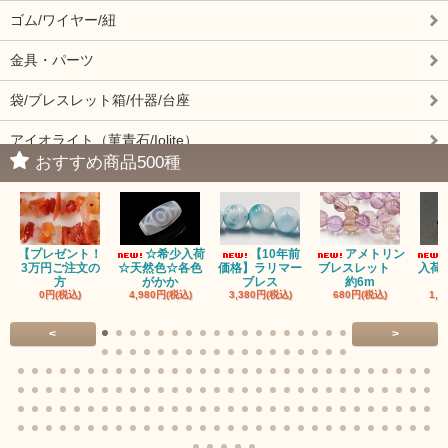
ゴム/ワイヤー/紐
金具・パーツ
袋/ブレスレット箱/什器/台座
アイオライト（菫青石/Iolite）
おすすめ商品500種
アイドクレーズ（Idocrase）（別名ベスビアナイト）
アクアマリン（藍玉/藍柱石/Aquamarine）
【プレゼント！
☆希少入荷
【10年前
アメトリン
アクチノライトインクォーツ（Actinolite/緑閃石）
3万円ご注文の
☆天然色☆各色
価格】ラリマー
ブレスレット
入荷
方
がかか
ブレス
約6m
0円(税込)
4,980円(税込)
3,380円(税込)
680円(税込)
1,4
赤瑪瑙（レッドアゲート/カーネリアン）
<
>
アゲート（瑪瑙/Agate）各種
アゲート｜オーシャンアゲート
瑪瑙｜阿拉善（アラシャン）瑪瑙