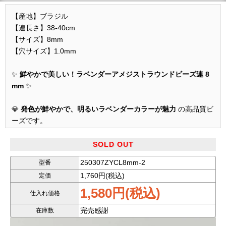
【産地】ブラジル
【連長さ】38-40cm
【サイズ】8mm
【穴サイズ】1.0mm
✨
鮮やかで美しい！ラベンダーアメジストラウンドビーズ連 8
mm
✨
💎
発色が鮮やかで、明るいラベンダーカラーが魅力
の高品質ビ
ーズです。
🌿
上品で優しい色合いが、アクセサリー作りにも最適
です。
SOLD OUT
250307ZYCL8mm-2
型番
画像の商品をランダムに発送いたします。
1,760円(税込)
定価
1,580円(税込)
※天然石由来の傷やヒビなどが一部入っている場合がございま
仕入れ価格
す。
完売感謝
在庫数
※なるべく現物に近い写真撮影を心がけていますが、モニター
環境により実物との色合いの差が生じる場合があります。