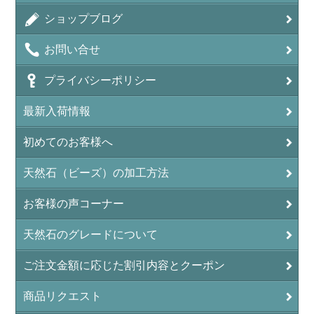
アラゴナイト（霰石/Aragonite）
ショップブログ
アンデシン（チベット産日長石）
お問い合せ
アンフィボールインクォーツ(Amphibole)
プライバシーポリシー
アンフィボールロック/角閃岩（Amphibole ）
最新入荷情報
イーグルアイ（EagleEye）
初めてのお客様へ
インカローズ（ロードクロサイト/Rhodochrosite）
インディアンアゲート(Indian Agate)
天然石（ビーズ）の加工方法
エメラルド(emerald/翠玉)
お客様の声コーナー
エレスチャル(elestial/骸骨水晶)
天然石のグレードについて
エンジェライト（硬石膏/Angelite）
ご注文金額に応じた割引内容とクーポン
オーロラクォーツ(レインボー水晶)
商品リクエスト
オニキス(ブラック)(Black Onyx)