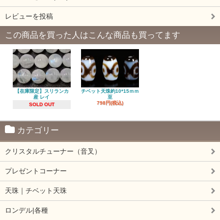
レビューを投稿
この商品を買った人はこんな商品も買ってます
【在庫限定】スリランカ
チベット天珠約10*15ｍｍ
産 レイ
至
798円(税込)
SOLD OUT
カテゴリー
クリスタルチューナー（音叉）
プレゼントコーナー
天珠｜チベット天珠
ロンデル|各種