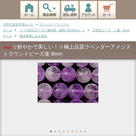
天然石直送市場ホーム
>
ラベンダーアメジスト
ホーム
>
☆☆天然石ビーズ１連特集（連長さ約38cm）☆
>
天然石ビーズ １連 8mm
ホーム
>
横浜倉庫にある商品
☆鮮やかで美しい！☆極上品質ラベンダーアメジス
トラウンドビーズ連 8mm