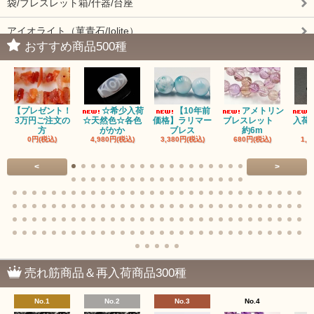
袋/ブレスレット箱/什器/台座
アイオライト（菫青石/Iolite）
おすすめ商品500種
アイドクレーズ（Idocrase）（別名ベスビアナイト）
アクアマリン（藍玉/藍柱石/Aquamarine）
【プレゼント！
☆希少入荷
【10年前
アメトリン
アクチノライトインクォーツ（Actinolite/緑閃石）
3万円ご注文の
☆天然色☆各色
価格】ラリマー
ブレスレット
入荷
方
がかか
ブレス
約6m
0円(税込)
4,980円(税込)
3,380円(税込)
680円(税込)
1,4
赤瑪瑙（レッドアゲート/カーネリアン）
<
>
アゲート（瑪瑙/Agate）各種
アゲート｜オーシャンアゲート
瑪瑙｜阿拉善（アラシャン）瑪瑙
瑪瑙｜塩源瑪瑙
売れ筋商品＆再入荷商品300種
瑪瑙｜ブラウンドットアゲート
No.1
No.2
No.3
No.4
アズロマラカイト（Azuromalachite）