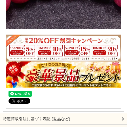
※天然石由来の傷やヒビなどが一部入っている場合がございま
す。
※なるべく現物に近い写真撮影を心がけていますが、モニター
環境により実物との色合いの差が生じる場合があります。
【工場直送】商品の発送・納期について
※こちらの商品はラストプライスの商品であるため、購入金額
に応じた割引クーポンはご利用いただけません。
※会員ランクで獲得したポイントは自動的に付与されますが、
ご注文後、こちらで手動で通常ポイントに変更いたします。
※こちらの商品は会員ランク基準の注文金額として計上されま
す。
特定商取引法に基づく表記 (返品など)