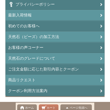
プライバシーポリシー
アンフィボールロック/角閃岩（Amphibole ）
最新入荷情報
イーグルアイ（EagleEye）
初めてのお客様へ
インカローズ（ロードクロサイト/Rhodochrosite）
インディアンアゲート(Indian Agate)
天然石（ビーズ）の加工方法
エメラルド(emerald/翠玉)
お客様の声コーナー
エレスチャル(elestial/骸骨水晶)
天然石のグレードについて
エンジェライト（硬石膏/Angelite）
ご注文金額に応じた割引内容とクーポン
オーロラクォーツ(レインボー水晶)
商品リクエスト
オニキス(ブラック)(Black Onyx)
クーポン利用方法案内
オブシディアン（黒曜石/Obsidian）
オフィカルサイト（蛇灰岩/Ophicalcite）
ホーム
カート
ページ先頭へ