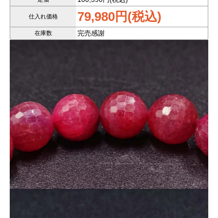
3.8mm）
79,980円(税込)
仕入れ価格
完売感謝
在庫数
希少なミャンマー産天然ルビーを使用した、大粒サイズの高品
質ブレスレットが入荷しました。
本商品は
非加熱・無着色
の天然石のみを使用しており、
人工的な処理を一切行っていない「自然のままの美しさ」が魅
力です。
🌟
【サイズと存在感】
12.7～13.8mmの大粒ビーズを使用。
1本あたり約71.3gの重厚感があり、手首回り約15.5cmでしっか
りとした着け心地です。
希少なサイズで統一されており、1本物ならではの存在感を演出
します。
🌟
【天然ならではの透明感と発色】
非加熱ルビー特有の、深く澄んだ赤色が特徴。