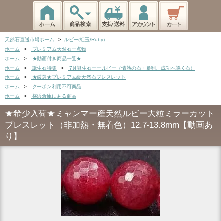
天然石直送市場ホーム
>
ルビー(紅玉/Ruby)
ホーム
>
プレミアム天然石一点物
ホーム
>
★動画付き商品一覧★
ホーム
>
誕生石特集
>
7月誕生石ーールビー（情熱の石・勝利、成功へ導く石）
ホーム
>
★厳選★プレミアム級天然石ブレスレット
ホーム
>
クーポン利用不可商品
ホーム
>
横浜倉庫にある商品
★希少入荷★ミャンマー産天然ルビー大粒ミラーカット
ブレスレット（非加熱・無着色）12.7-13.8mm【動画あ
り】