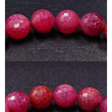
光の角度により表情が変わり、ファセットカットが美しく輝き
ます。
自然の中でじっくり育まれた透明感と深紅の発色は、人工処理
品では得られない魅力です。
🌟
【天然石としての価値】
ルビーは「情熱」「勝利」「愛」を象徴するとされる人気のパ
ワーストーン。
非加熱・無着色という条件を満たした天然ルビーは非常に流通
量が少なく、
資産性の高い商品としても評価されています。
⚠️ 数量限定・一点物。再入荷は未定です。
仕入れをご検討中の方は、お早めにご確認ください。
★画像の商品が届きます。