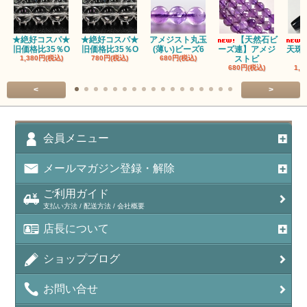
アパタイト
★絶好コスパ★
★絶好コスパ★
アメジスト丸玉
【天然石ビ
旧価格比35％O
旧価格比35％O
(薄い)ビーズ6
ーズ連】アメジ
天珠
アベンチュリン(クォーツァイト/Aventurine)
1,380円(税込)
780円(税込)
680円(税込)
ストビ
680円(税込)
1,5
アマゾナイト（天河石/Amazonite）
<
>
アポフィライト（Apophylite）/魚眼石
アメジスト（紫水晶/Amethyst）
会員メニュー
アメシスティンクォーツ（Amethest in quartz）
メールマガジン登録・解除
ラベンダーアメジスト
ご利用ガイド
支払い方法 / 配送方法 / 会社概要
アメトリン（紫黄水晶/Ametrine）
店長について
アラゴナイト（霰石/Aragonite）
ショップブログ
アンデシン（チベット産日長石）
お問い合せ
アンフィボールインクォーツ(Amphibole)