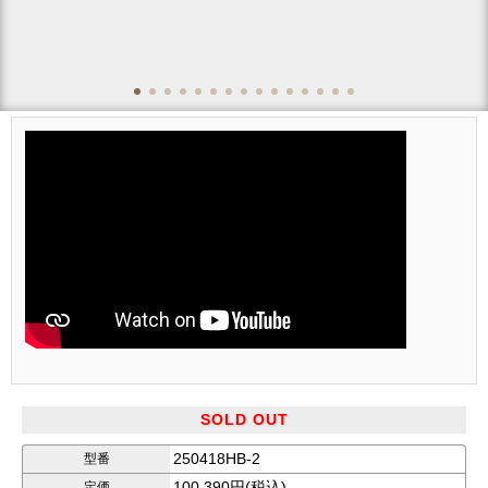
SOLD OUT
✨ 非加熱・無着色 ✨
250418HB-2
型番
ミャンマー産 天然ルビーブレスレット（12.7～1
100,390円(税込)
定価