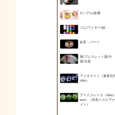
ロンデル|各種
ゴム/ワイヤー/紐
金具・パーツ
袋/ブレスレット箱/什
器/台座
アイオライト（菫青石/
olite）
アイドクレーズ（Idocr
ase）（別名ベスビア
イト）