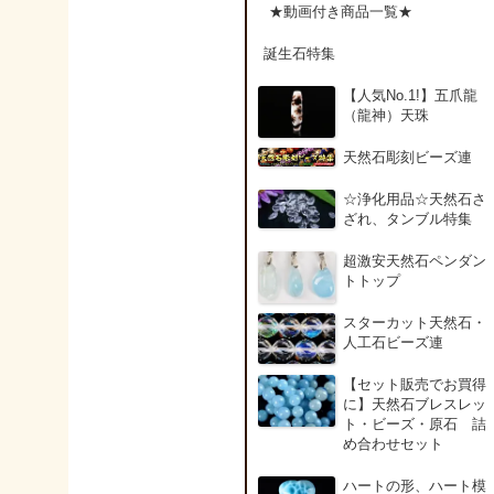
アンデシン（チベット
★動画付き商品一覧★
産日長石）
誕生石特集
アンフィボールインク
【人気No.1!】五爪龍
ォーツ(Amphibole)
（龍神）天珠
天然石彫刻ビーズ連
アンフィボールロック/
角閃岩（Amphibole ）
☆浄化用品☆天然石さ
ざれ、タンブル特集
イーグルアイ（EagleE
超激安天然石ペンダン
ye）
トトップ
スターカット天然石・
インカローズ（ロード
人工石ビーズ連
クロサイト/Rhodochro
ite）
【セット販売でお買得
に】天然石ブレスレッ
ト・ビーズ・原石 詰
インディアンアゲート(
め合わせセット
ndian Agate)
ハートの形、ハート模