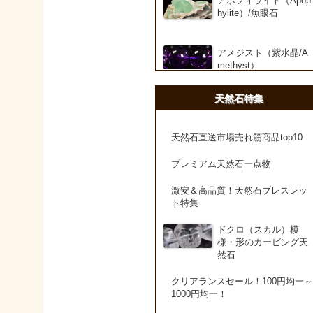
アポフィライト（Apop
hylite）/魚眼石
アメジスト（紫水晶/A
methyst）
天然石特集
アメシスティンクォー
ツ（Amethest in quart
z）
天然石直送市場売れ筋商品top10
プレミアム天然石一点物
ラベンダーアメジスト
激安＆高品質！天然石ブレスレッ
ト特集
アメトリン（紫黄水晶/
Ametrine）
ドクロ（スカル）模
様・形のカービング天
然石
アラゴナイト（霰石/Ar
agonite）
クリアランスセール！100円均一～
1000円均一！