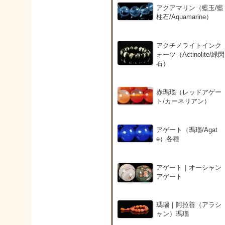
アクアマリン（藍玉/藍
柱石/Aquamarine）
アクチノライトインク
ォーツ（Actinolite/緑閃
石）
赤瑪瑙（レッドアゲー
ト/カーネリアン）
アゲート（瑪瑙/Agat
e）各種
アゲート｜オーシャン
アゲート
瑪瑙｜阿拉善（アラシ
ャン）瑪瑙