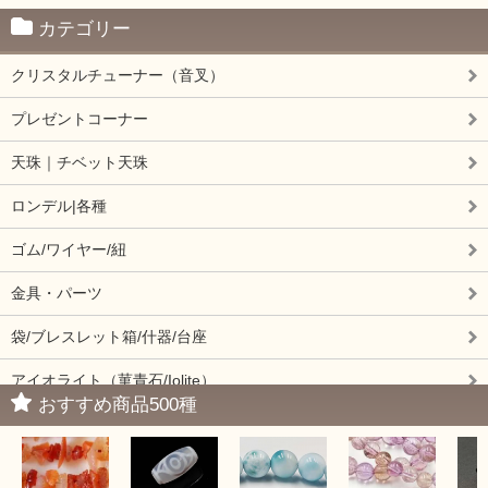
カテゴリー
クリスタルチューナー（音叉）
プレゼントコーナー
天珠｜チベット天珠
ロンデル|各種
ゴム/ワイヤー/紐
金具・パーツ
袋/ブレスレット箱/什器/台座
アイオライト（菫青石/Iolite）
おすすめ商品500種
アイドクレーズ（Idocrase）（別名ベスビアナイト）
アクアマリン（藍玉/藍柱石/Aquamarine）