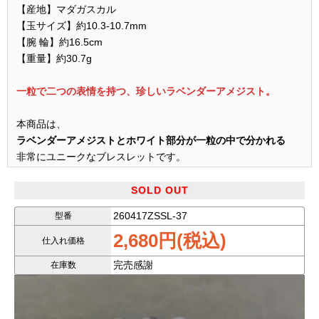
【産地】マダガスカル
【玉サイズ】約10.3-10.7mm
【腕 輪】約16.5cm
【重量】約30.7g
一粒で二つの表情を持つ、珍しいラベンダーアメジスト。
本商品は、
ラベンダーアメジストとホワイト部分が一粒の中で分かれる
非常にユニークなブレスレットです。
淡く優しい
SOLD OUT
ラベンダーカラー
と、
260417ZSSL-37
型番
やわらかく透明感のある
2,680円(税込)
ホワイトカラー
が共存し、
仕入れ価格
完売感謝
在庫数
一粒ごとに“半分ずつ異なる色合い”
を楽しめます。
このようなタイプは、