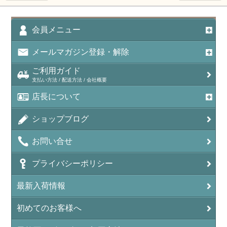
アポフィライト（Apophylite）/魚眼石
アメジスト（紫水晶/Amethyst）
会員メニュー
アメシスティンクォーツ（Amethest in quartz）
メールマガジン登録・解除
ラベンダーアメジスト
ご利用ガイド
支払い方法 / 配送方法 / 会社概要
アメトリン（紫黄水晶/Ametrine）
店長について
アラゴナイト（霰石/Aragonite）
ショップブログ
アンデシン（チベット産日長石）
お問い合せ
アンフィボールインクォーツ(Amphibole)
プライバシーポリシー
アンフィボールロック/角閃岩（Amphibole ）
最新入荷情報
イーグルアイ（EagleEye）
初めてのお客様へ
インカローズ（ロードクロサイト/Rhodochrosite）