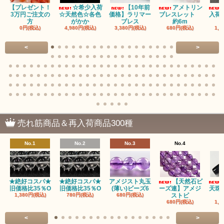
【プレゼント！
☆希少入荷
【10年前
アメトリン
アクチノライトインクォーツ（Actinolite/緑閃石）
3万円ご注文の
☆天然色☆各色
価格】ラリマー
ブレスレット
入荷
方
がかか
ブレス
約6m
0円(税込)
4,980円(税込)
3,380円(税込)
680円(税込)
1,4
赤瑪瑙（レッドアゲート/カーネリアン）
<
>
アゲート（瑪瑙/Agate）各種
アゲート｜オーシャンアゲート
瑪瑙｜阿拉善（アラシャン）瑪瑙
瑪瑙｜塩源瑪瑙
売れ筋商品＆再入荷商品300種
瑪瑙｜ブラウンドットアゲート
No.1
No.2
No.3
No.4
アズロマラカイト（Azuromalachite）
アパタイト
★絶好コスパ★
★絶好コスパ★
アメジスト丸玉
【天然石ビ
旧価格比35％O
旧価格比35％O
(薄い)ビーズ6
ーズ連】アメジ
天珠
アベンチュリン(クォーツァイト/Aventurine)
1,380円(税込)
780円(税込)
680円(税込)
ストビ
680円(税込)
1,5
アマゾナイト（天河石/Amazonite）
<
>