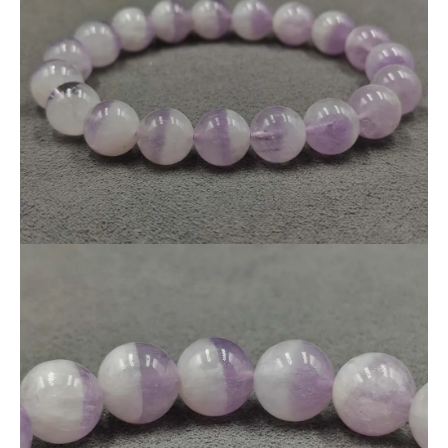
一般的な単色のアメジストとは異なり、
対照的な色が一体となった特別な存在
。
見た目の美しさだけでなく、
バランス・調和・融合
といったイメージを感じさせる、
魅力的なブレスレットです。
優しく落ち着いた色合いのため、
主張しすぎず、日常使いにも取り入れやすい一本。
シンプルでありながら個性が光るデザイン
です。
■ご購入について
本商品は
掲載画像の現物をそのままお届け
いたします。
色の入り方やバランスをご確認のうえ、
安心してご購入いただけます。