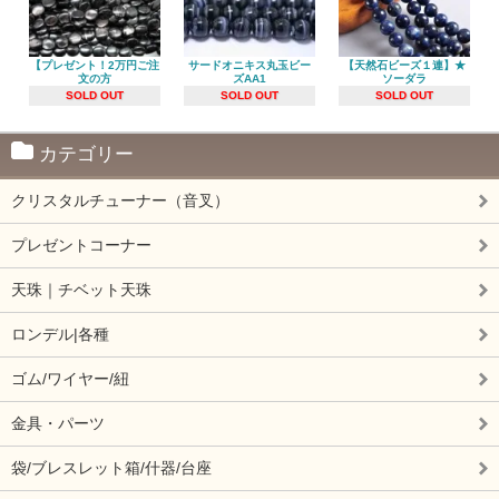
【プレゼント！2万円ご注
サードオニキス丸玉ビー
【天然石ビーズ１連】★
文の方
ズAA1
ソーダラ
SOLD OUT
SOLD OUT
SOLD OUT
カテゴリー
クリスタルチューナー（音叉）
プレゼントコーナー
天珠｜チベット天珠
ロンデル|各種
ゴム/ワイヤー/紐
金具・パーツ
袋/ブレスレット箱/什器/台座