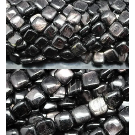
通常価格で計算し、最終金額をお知らせします。
★プレゼントは１度の注文に限ります。
（過去のご注文をさかのぼっての合算は出来ませ
ん。）
★プレゼントの金額制限条件は、
税込み、割引後
の金額で適応
します。
詳しくはこちら：
お申し込みのご注意点とＱ＆Ａ