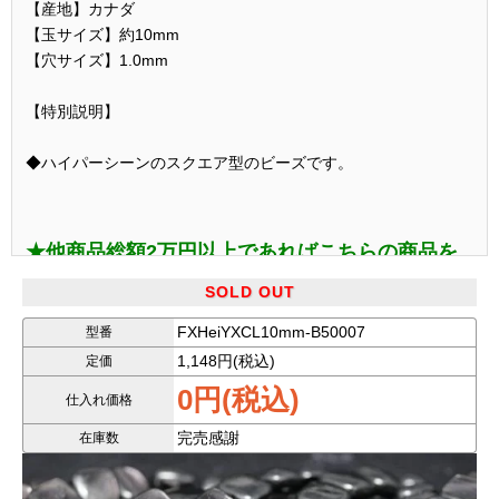
【産地】カナダ
【玉サイズ】約10mm
【穴サイズ】1.0mm
【特別説明】
◆ハイパーシーンのスクエア型のビーズです。
★他商品総額2万円以上であればこちらの商品を
プレゼントとして1個お申込みいただけます。
SOLD OUT
★ご希望の方は、
必ずカートに
お入れください。
FXHeiYXCL10mm-B50007
型番
★プレゼントは
複数お申し込み可能
ですが、
合計
1,148円(税込)
定価
金額で申し込み条件を満たす
必要があります。
0円(税込)
仕入れ価格
★
通常購入
ご希望の場合は、
必ず備考欄に
お書き
完売感謝
在庫数
ください。（条件オーバーでご連絡なしの場合
は、削除で対応します）