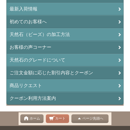
最新入荷情報
イーグルアイ（EagleEye）
初めてのお客様へ
インカローズ（ロードクロサイト/Rhodochrosite）
インディアンアゲート(Indian Agate)
天然石（ビーズ）の加工方法
エメラルド(emerald/翠玉)
お客様の声コーナー
エレスチャル(elestial/骸骨水晶)
天然石のグレードについて
エンジェライト（硬石膏/Angelite）
ご注文金額に応じた割引内容とクーポン
オーロラクォーツ(レインボー水晶)
商品リクエスト
オニキス(ブラック)(Black Onyx)
クーポン利用方法案内
オブシディアン（黒曜石/Obsidian）
オフィカルサイト（蛇灰岩/Ophicalcite）
ホーム
カート
ページ先頭へ
オパール（蛋白石/Opal）