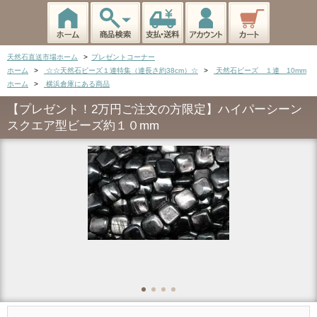
天然石直送市場ホーム
>
プレゼントコーナー
ホーム
>
☆☆天然石ビーズ１連特集（連長さ約38cm）☆
>
天然石ビーズ １連 10mm
ホーム
>
横浜倉庫にある商品
【プレゼント！2万円ご注文の方限定】ハイパーシーン
スクエア型ビーズ約１０mm