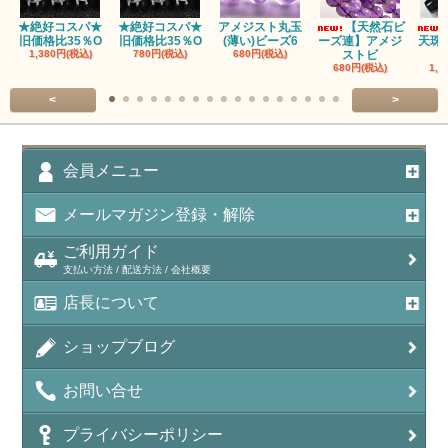
アパタイト
★絶好コスパ★
★絶好コスパ★
アメジスト丸玉
【天然石ビ
旧価格比35％O
旧価格比35％O
(薄い)ビーズ6
ーズ連】アメジ
天珠
アベンチュリン(クォーツァイト/Aventurine)
1,380円(税込)
780円(税込)
680円(税込)
ストビ
680円(税込)
1,5
アマゾナイト（天河石/Amazonite）
<
>
アポフィライト（Apophylite）/魚眼石
アメジスト（紫水晶/Amethyst）
会員メニュー
アメシスティンクォーツ（Amethest in quartz）
メールマガジン登録・解除
ラベンダーアメジスト
ご利用ガイド
支払い方法 / 配送方法 / 会社概要
アメトリン（紫黄水晶/Ametrine）
店長について
アラゴナイト（霰石/Aragonite）
ショップブログ
アンデシン（チベット産日長石）
お問い合せ
アンフィボールインクォーツ(Amphibole)
プライバシーポリシー
アンフィボールロック/角閃岩（Amphibole ）