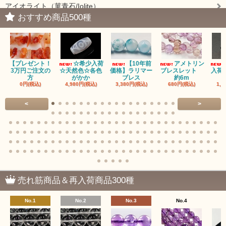
アイオライト（菫青石/Iolite）
おすすめ商品500種
アイドクレーズ（Idocrase）（別名ベスビアナイト）
アクアマリン（藍玉/藍柱石/Aquamarine）
【プレゼント！
☆希少入荷
【10年前
アメトリン
アクチノライトインクォーツ（Actinolite/緑閃石）
3万円ご注文の
☆天然色☆各色
価格】ラリマー
ブレスレット
入荷
方
がかか
ブレス
約6m
0円(税込)
4,980円(税込)
3,380円(税込)
680円(税込)
1,4
赤瑪瑙（レッドアゲート/カーネリアン）
<
>
アゲート（瑪瑙/Agate）各種
アゲート｜オーシャンアゲート
瑪瑙｜阿拉善（アラシャン）瑪瑙
瑪瑙｜塩源瑪瑙
売れ筋商品＆再入荷商品300種
瑪瑙｜ブラウンドットアゲート
No.1
No.2
No.3
No.4
アズロマラカイト（Azuromalachite）