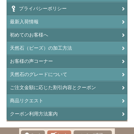
プライバシーポリシー
アンフィボールロック/角閃岩（Amphibole ）
最新入荷情報
イーグルアイ（EagleEye）
初めてのお客様へ
インカローズ（ロードクロサイト/Rhodochrosite）
インディアンアゲート(Indian Agate)
天然石（ビーズ）の加工方法
エメラルド(emerald/翠玉)
お客様の声コーナー
エレスチャル(elestial/骸骨水晶)
天然石のグレードについて
エンジェライト（硬石膏/Angelite）
ご注文金額に応じた割引内容とクーポン
オーロラクォーツ(レインボー水晶)
商品リクエスト
オニキス(ブラック)(Black Onyx)
クーポン利用方法案内
オブシディアン（黒曜石/Obsidian）
オフィカルサイト（蛇灰岩/Ophicalcite）