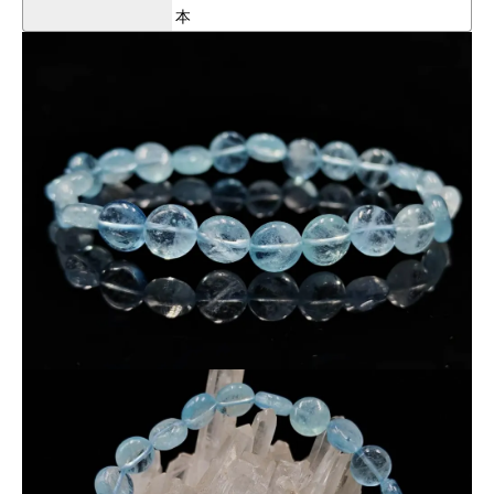
本
・
スカイブルーシャイン
… 透明感ある明るい空色
・
ディープオーシャンブルー
… 深みのある神秘的な海色
・
ミントグリーンブルー
… 優しく爽やかな癒しの色合い
さらに、
モスアクアマリン
や
シャイニングタイプ
も登場。
一粒ごとに異なる個性を活かし、
1点ずつ丁寧に撮影して出品
し
ています。
アクアマリン
は
「幸せな結婚」「癒し」「航海のお守り」
とし
て人気の天然石。
サイズ・形・色合いごとに異なる表情をお楽しみいただけま
す。
ぜひこの機会をお見逃しなく！
撮影について：
お客様が
客観的に商品の色合いや状態を判断できるよう
、
白
・
黒
など、できるだけシンプルな複数の背景で撮影しています。
掲載している商品写真は
実際にお届けする現品
ですので、安心
してお選びいただけます。