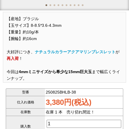
【産地】ブラジル
【玉サイズ】8-8.5*3.6-4.3mm
【重量】約10g/本
【腕輪】約16cm
大好評につき、
ナチュラルカラーアクアマリンブレスレット
が
再入荷
！
今回は
4mmミニサイズから希少な15mm巨大玉
まで幅広くライ
ンナップ。
丸玉タイプ
と
コイン型タイプ
もご用意しております。
250825BHLB-38
型番
3,380円(税込)
仕入れ価格
ナチュラルカラーだからこそ生まれ
在庫 1 本 売り切れ間近！
在庫数
る多彩なグラデーション
購入数