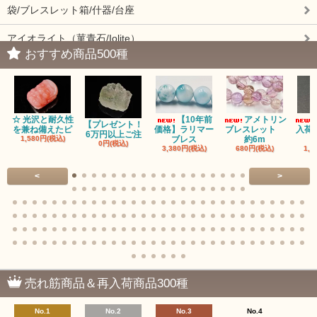
袋/ブレスレット箱/什器/台座
アイオライト（菫青石/Iolite）
おすすめ商品500種
アイドクレーズ（Idocrase）（別名ベスビアナイト）
アクアマリン（藍玉/藍柱石/Aquamarine）
☆ 光沢と耐久性
【10年前
アメトリン
アクチノライトインクォーツ（Actinolite/緑閃石）
【プレゼント！
を兼ね備えたピ
価格】ラリマー
ブレスレット
入荷
6万円以上ご注
1,580円(税込)
ブレス
約6m
0円(税込)
3,380円(税込)
680円(税込)
1,1
赤瑪瑙（レッドアゲート/カーネリアン）
<
>
アゲート（瑪瑙/Agate）各種
アゲート｜オーシャンアゲート
瑪瑙｜阿拉善（アラシャン）瑪瑙
瑪瑙｜塩源瑪瑙
売れ筋商品＆再入荷商品300種
瑪瑙｜ブラウンドットアゲート
No.1
No.2
No.3
No.4