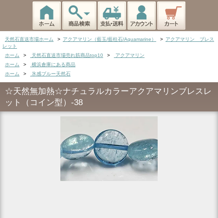
天然石直送市場ホーム
>
アクアマリン（藍玉/藍柱石/Aquamarine）
>
アクアマリン ブレス
レット
ホーム
>
天然石直送市場売れ筋商品top10
>
アクアマリン
ホーム
>
横浜倉庫にある商品
ホーム
>
氷感ブルー天然石
☆天然無加熱☆ナチュラルカラーアクアマリンブレスレ
ット（コイン型）-38