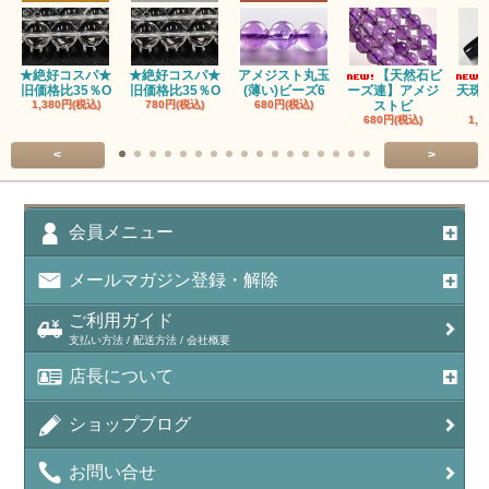
アズロマラカイト（Azuromalachite）
アパタイト
★絶好コスパ★
★絶好コスパ★
アメジスト丸玉
【天然石ビ
旧価格比35％O
旧価格比35％O
(薄い)ビーズ6
ーズ連】アメジ
天珠
アベンチュリン(クォーツァイト/Aventurine)
1,380円(税込)
780円(税込)
680円(税込)
ストビ
680円(税込)
1,5
アマゾナイト（天河石/Amazonite）
<
>
アポフィライト（Apophylite）/魚眼石
アメジスト（紫水晶/Amethyst）
会員メニュー
アメシスティンクォーツ（Amethest in quartz）
メールマガジン登録・解除
ラベンダーアメジスト
ご利用ガイド
支払い方法 / 配送方法 / 会社概要
アメトリン（紫黄水晶/Ametrine）
店長について
アラゴナイト（霰石/Aragonite）
ショップブログ
アンデシン（チベット産日長石）
お問い合せ
アンフィボールインクォーツ(Amphibole)