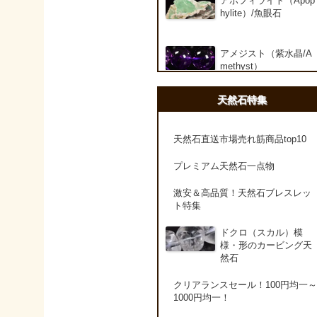
アポフィライト（Apop
hylite）/魚眼石
アメジスト（紫水晶/A
methyst）
天然石特集
アメシスティンクォー
ツ（Amethest in quart
z）
天然石直送市場売れ筋商品top10
プレミアム天然石一点物
ラベンダーアメジスト
激安＆高品質！天然石ブレスレッ
ト特集
アメトリン（紫黄水晶/
Ametrine）
ドクロ（スカル）模
様・形のカービング天
然石
アラゴナイト（霰石/Ar
agonite）
クリアランスセール！100円均一～
1000円均一！