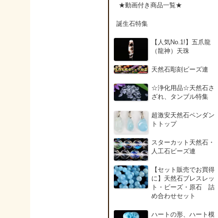
アンデシン（チベット
★動画付き商品一覧★
産日長石）
誕生石特集
アンフィボールインク
【人気No.1!】五爪龍
ォーツ(Amphibole)
（龍神）天珠
天然石彫刻ビーズ連
アンフィボールロック/
角閃岩（Amphibole ）
☆浄化用品☆天然石さ
ざれ、タンブル特集
イーグルアイ（EagleE
超激安天然石ペンダン
ye）
トトップ
スターカット天然石・
インカローズ（ロード
人工石ビーズ連
クロサイト/Rhodochro
ite）
【セット販売でお買得
に】天然石ブレスレッ
ト・ビーズ・原石 詰
インディアンアゲート(
め合わせセット
ndian Agate)
ハートの形、ハート模