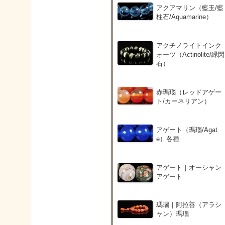
アクアマリン（藍玉/藍
柱石/Aquamarine）
アクチノライトインク
ォーツ（Actinolite/緑閃
石）
赤瑪瑙（レッドアゲー
ト/カーネリアン）
アゲート（瑪瑙/Agat
e）各種
アゲート｜オーシャン
アゲート
瑪瑙｜阿拉善（アラシ
ャン）瑪瑙