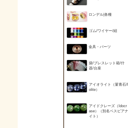
ロンデル|各種
ゴム/ワイヤー/紐
金具・パーツ
袋/ブレスレット箱/什
器/台座
アイオライト（菫青石/
olite）
アイドクレーズ（Idocr
ase）（別名ベスビア
イト）