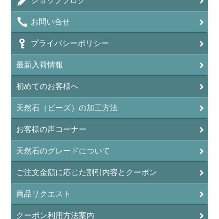
ショップブログ
アンデシン（チベット産日長石）
お問い合せ
アンフィボールインクォーツ(Amphibole)
プライバシーポリシー
アンフィボールロック/角閃岩（Amphibole ）
最新入荷情報
イーグルアイ（EagleEye）
初めてのお客様へ
インカローズ（ロードクロサイト/Rhodochrosite）
インディアンアゲート(Indian Agate)
天然石（ビーズ）の加工方法
エメラルド(emerald/翠玉)
お客様の声コーナー
エレスチャル(elestial/骸骨水晶)
天然石のグレードについて
エンジェライト（硬石膏/Angelite）
ご注文金額に応じた割引内容とクーポン
オーロラクォーツ(レインボー水晶)
商品リクエスト
オニキス(ブラック)(Black Onyx)
クーポン利用方法案内