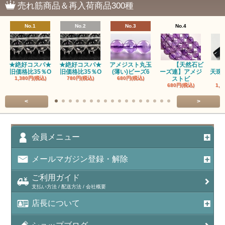
売れ筋商品＆再入荷商品300種
瑪瑙｜ブラウンドットアゲート
No.1
No.2
No.3
No.4
アズロマラカイト（Azuromalachite）
アパタイト
★絶好コスパ★
★絶好コスパ★
アメジスト丸玉
【天然石ビ
旧価格比35％O
旧価格比35％O
(薄い)ビーズ6
ーズ連】アメジ
天珠
アベンチュリン(クォーツァイト/Aventurine)
1,380円(税込)
780円(税込)
680円(税込)
ストビ
680円(税込)
1,5
アマゾナイト（天河石/Amazonite）
<
>
アポフィライト（Apophylite）/魚眼石
アメジスト（紫水晶/Amethyst）
会員メニュー
アメシスティンクォーツ（Amethest in quartz）
メールマガジン登録・解除
ラベンダーアメジスト
ご利用ガイド
支払い方法 / 配送方法 / 会社概要
アメトリン（紫黄水晶/Ametrine）
店長について
アラゴナイト（霰石/Aragonite）