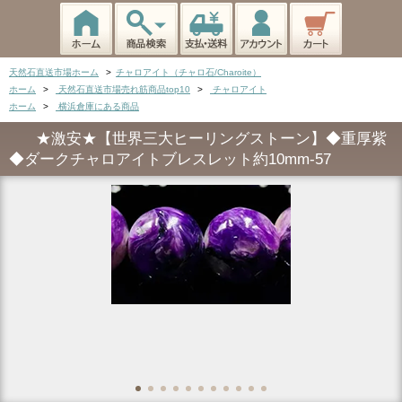
天然石直送市場ホーム
>
チャロアイト（チャロ石/Charoite）
ホーム
>
天然石直送市場売れ筋商品top10
>
チャロアイト
ホーム
>
横浜倉庫にある商品
★激安★【世界三大ヒーリングストーン】◆重厚紫
◆ダークチャロアイトブレスレット約10mm-57