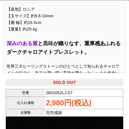
【産地】ロシア
【玉サイズ】約9.8-10mm
【腕 輪】約16.5cm
【重量】約29.4g
深みのある紫
と
黒味
が織りなす、重厚感あふれる
ダークチャロアイトブレスレット。
世界三大ヒーリングストーンのひとつとして知られるチャロア
イトの中でも、本品は濃い紫に黒味が重なったシックな色合い
が特長です。
SOLD OUT
チャロアイトシリカタイプ（260105ZLJ-36～260105ZLJ-49）
260105ZLJ-57
型番
よりも
さらにお求めやすい価格帯
での入荷となり、
コストパフ
2,980円(税込)
仕入れ価格
ォーマンスの高さ
も大きな魅力です。
完売感謝
在庫数
石一粒一粒の
丸みが良く
、ブレスレット全体の完成度が高いた
め、しっかりとした存在感を感じられます。