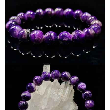
黒味のある部分は
チャロアイト特有のマトリクス
によるもの
で、
人工的な着色や処理は一切行っていない天然色・無着色
で
す。
派手さよりも重厚感・落ち着き・守護石らしさを重視される方
におすすめで、特に
男性のお客様からも人気の高いカラータイ
プ
となっています。
精神的な安定を象徴するチャロアイトを、シックな表情で身に
着けたい方に適した一本です。
※天然石のため、傷・内包物・研磨痕が見られる場合がござい
ます。
※撮影はできる限り実物に近い色味で行っておりますが、モニ
ター環境により見え方が異なる場合がございます。
※一点物につき、掲載画像の現物をお届けします。