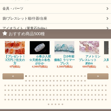
金具・パーツ
袋/ブレスレット箱/什器/台座
アイオライト（菫青石/Iolite）
おすすめ商品500種
アイドクレーズ（Idocrase）（別名ベスビアナイト）
アクアマリン（藍玉/藍柱石/Aquamarine）
【プレゼント！
☆希少入荷
【10年前
アメトリン
アクチノライトインクォーツ（Actinolite/緑閃石）
3万円ご注文の
☆天然色☆各色
価格】ラリマー
ブレスレット
入荷
方
がかか
ブレス
約6m
0円(税込)
4,980円(税込)
3,380円(税込)
680円(税込)
1,4
赤瑪瑙（レッドアゲート/カーネリアン）
<
>
アゲート（瑪瑙/Agate）各種
アゲート｜オーシャンアゲート
瑪瑙｜阿拉善（アラシャン）瑪瑙
瑪瑙｜塩源瑪瑙