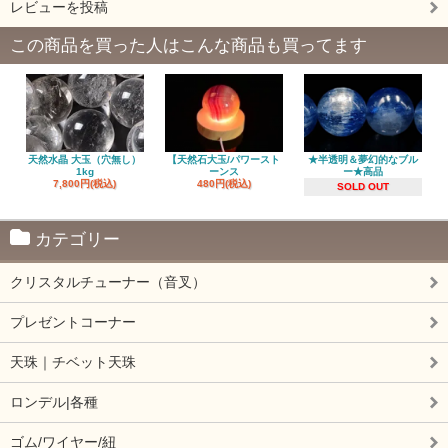
レビューを投稿
この商品を買った人はこんな商品も買ってます
天然水晶 大玉（穴無し）
【天然石大玉/パワースト
★半透明＆夢幻的なブル
1kg
ーンス
ー★高品
7,800円(税込)
480円(税込)
SOLD OUT
カテゴリー
クリスタルチューナー（音叉）
プレゼントコーナー
天珠｜チベット天珠
ロンデル|各種
ゴム/ワイヤー/紐